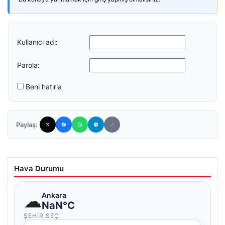
Kullanıcı adı:
Parola:
Beni hatırla
Paylaş:
Hava Durumu
☁
Ankara
NaN°C
ŞEHIR SEÇ