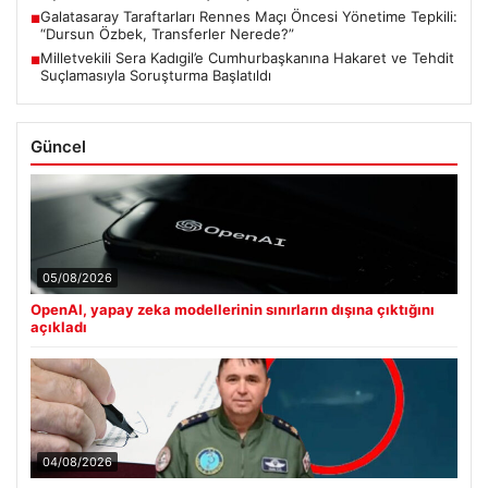
Galatasaray Taraftarları Rennes Maçı Öncesi Yönetime Tepkili:
■
“Dursun Özbek, Transferler Nerede?”
Milletvekili Sera Kadıgil’e Cumhurbaşkanına Hakaret ve Tehdit
■
Suçlamasıyla Soruşturma Başlatıldı
Güncel
05/08/2026
OpenAI, yapay zeka modellerinin sınırların dışına çıktığını
açıkladı
04/08/2026