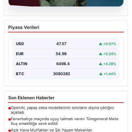
04.08.2026
Fenerbahçe maçında uçuş talimatı
Piyasa Verileri
veren Tümgeneral Mete Kuş emekliliğe
sevk edildi
USD
47.57
▲ +0.07%
Konya'da oynanan Konyaspor-Fenerbahçe karşılaşması
sırasında stadyum üzerinde F-16 ve bir Skorsky tipi
EUR
54.98
▲ +0.24%
helikopterin uçuşunu…
ALTIN
6498.4
▲ +4.29%
BTC
3080282
▲ +1.44%
Son Eklenen Haberler
OpenAI, yapay zeka modellerinin sınırların dışına çıktığını
■
açıkladı
Fenerbahçe maçında uçuş talimatı veren Tümgeneral Mete
■
Kuş emekliliğe sevk edildi
Açık Hava Mutfakları ve Şık Yaşam Mekanları
■