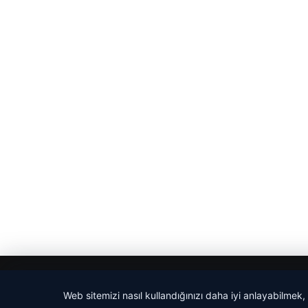
© 2026 Evrensel Haber
Web sitemizi nasıl kullandığınızı daha iyi anlayabilmek,
tcio