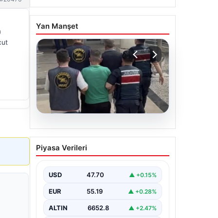
Yan Manşet
a
cut
06.08.2026
Böyle hırsızlık görülmedi!
Piyasa Verileri
Baz istasyonlarından 2
milyonluk akü çaldılar
USD
47.70
▲ +0.15%
EUR
55.19
▲ +0.28%
ALTIN
6652.8
▲ +2.47%