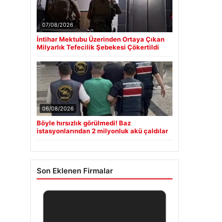
07/08/2026
İntihar Mektubu Üzerinden Ortaya Çıkan
Milyarlık Tefecilik Şebekesi Çökertildi
06/08/2026
Böyle hırsızlık görülmedi! Baz
istasyonlarından 2 milyonluk akü çaldılar
Son Eklenen Firmalar