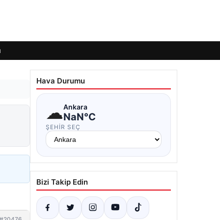
ı
Hava Durumu
☁
Ankara
n
NaN°C
ŞEHIR SEÇ
Bizi Takip Edin
#20476