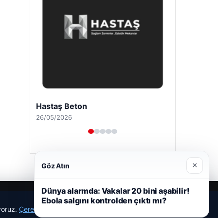
Hastaş Beton
26/05/2026
×
Göz Atın
Dünya alarmda: Vakalar 20 bini aşabilir!
Ebola salgını kontrolden çıktı mı?
ıyoruz.
Çerez Politikamız
Reddet
Kabul Et