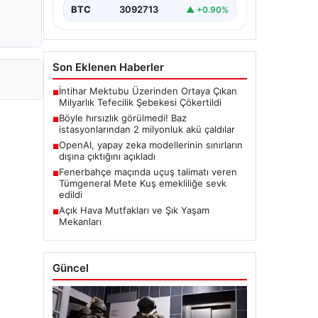
BTC
3092713
▲ +0.90%
Son Eklenen Haberler
İntihar Mektubu Üzerinden Ortaya Çıkan
■
Milyarlık Tefecilik Şebekesi Çökertildi
Böyle hırsızlık görülmedi! Baz
■
istasyonlarından 2 milyonluk akü çaldılar
OpenAI, yapay zeka modellerinin sınırların
■
dışına çıktığını açıkladı
Fenerbahçe maçında uçuş talimatı veren
■
Tümgeneral Mete Kuş emekliliğe sevk
edildi
Açık Hava Mutfakları ve Şık Yaşam
■
Mekanları
Güncel