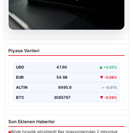
05.08.2026
OpenAI, yapay zeka modellerinin
Piyasa Verileri
sınırların dışına çıktığını açıkladı
USD
47.60
▲ +0.05%
EUR
54.98
▼ -0.08%
ALTIN
6495.6
• -0.01%
BTC
3065767
▼ -0.59%
Son Eklenen Haberler
Böyle hırsızlık görülmedi! Baz istasyonlarından 2 milyonluk
■