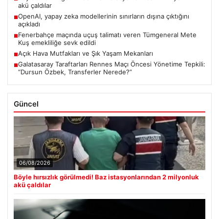
akü çaldılar
OpenAI, yapay zeka modellerinin sınırların dışına çıktığını
■
açıkladı
Fenerbahçe maçında uçuş talimatı veren Tümgeneral Mete
■
Kuş emekliliğe sevk edildi
Açık Hava Mutfakları ve Şık Yaşam Mekanları
■
Galatasaray Taraftarları Rennes Maçı Öncesi Yönetime Tepkili:
■
“Dursun Özbek, Transferler Nerede?”
Güncel
06/08/2026
Böyle hırsızlık görülmedi! Baz istasyonlarından 2 milyonluk
akü çaldılar