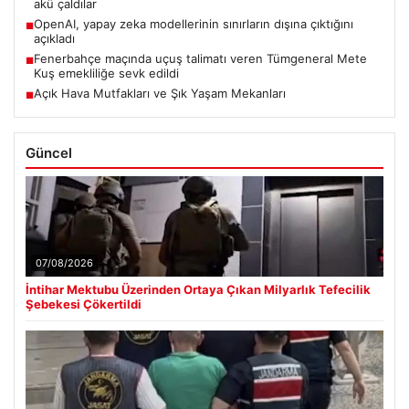
akü çaldılar
OpenAI, yapay zeka modellerinin sınırların dışına çıktığını
■
açıkladı
Fenerbahçe maçında uçuş talimatı veren Tümgeneral Mete
■
Kuş emekliliğe sevk edildi
Açık Hava Mutfakları ve Şık Yaşam Mekanları
■
Güncel
07/08/2026
İntihar Mektubu Üzerinden Ortaya Çıkan Milyarlık Tefecilik
Şebekesi Çökertildi