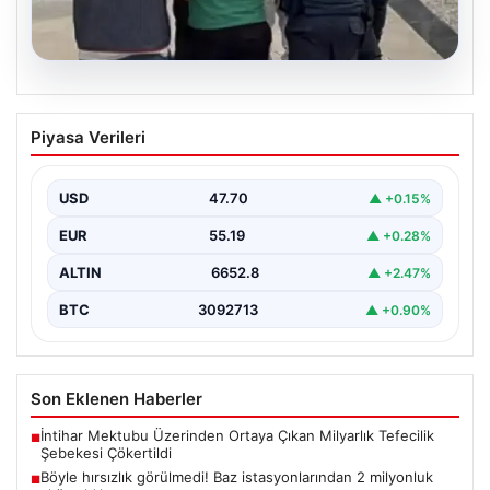
06.08.2026
Böyle hırsızlık görülmedi! Baz
Piyasa Verileri
istasyonlarından 2 milyonluk akü
çaldılar
USD
47.70
▲ +0.15%
EUR
55.19
▲ +0.28%
ALTIN
6652.8
▲ +2.47%
BTC
3092713
▲ +0.90%
Son Eklenen Haberler
İntihar Mektubu Üzerinden Ortaya Çıkan Milyarlık Tefecilik
■
Şebekesi Çökertildi
Böyle hırsızlık görülmedi! Baz istasyonlarından 2 milyonluk
■