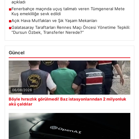
açıkladı
Fenerbahçe maçında uçuş talimatı veren Tümgeneral Mete
■
Kuş emekliliğe sevk edildi
Açık Hava Mutfakları ve Şık Yaşam Mekanları
■
Galatasaray Taraftarları Rennes Maçı Öncesi Yönetime Tepkili:
■
“Dursun Özbek, Transferler Nerede?”
Güncel
06/08/2026
Böyle hırsızlık görülmedi! Baz istasyonlarından 2 milyonluk
akü çaldılar