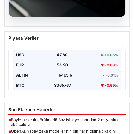
05.08.2026
OpenAI, yapay zeka modellerinin
Piyasa Verileri
sınırların dışına çıktığını açıkladı
USD
47.60
▲ +0.05%
EUR
54.98
▼ -0.08%
ALTIN
6495.6
• -0.01%
BTC
3065767
▼ -0.59%
Son Eklenen Haberler
Böyle hırsızlık görülmedi! Baz istasyonlarından 2 milyonluk
■
akü çaldılar
OpenAI, yapay zeka modellerinin sınırların dışına çıktığını
■