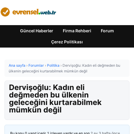
Güncel Haberler
Firma Rehberi
Forum
Çerez Politikası
Ana sayfa
›
Forumlar
›
Politika
›
Dervişoğlu: Kadın eli değmeden bu
ülkenin geleceğini kurtarabilmek mümkün değil
Dervişoğlu: Kadın eli
değmeden bu ülkenin
geleceğini kurtarabilmek
mümkün değil
Bu konu 0 yanıt içerir, 1 izleyen vardır ve en son
2 ay 3 hafta önce