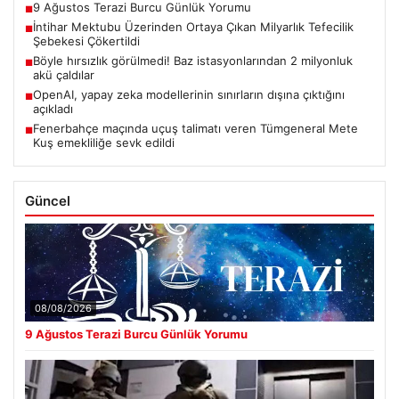
9 Ağustos Terazi Burcu Günlük Yorumu
■
İntihar Mektubu Üzerinden Ortaya Çıkan Milyarlık Tefecilik
■
Şebekesi Çökertildi
Böyle hırsızlık görülmedi! Baz istasyonlarından 2 milyonluk
■
akü çaldılar
OpenAI, yapay zeka modellerinin sınırların dışına çıktığını
■
açıkladı
Fenerbahçe maçında uçuş talimatı veren Tümgeneral Mete
■
Kuş emekliliğe sevk edildi
Güncel
08/08/2026
9 Ağustos Terazi Burcu Günlük Yorumu