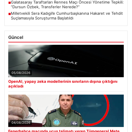
Galatasaray Taraftarları Rennes Maçı Öncesi Yönetime Tepkili:
■
“Dursun Özbek, Transferler Nerede?”
Milletvekili Sera Kadıgil’e Cumhurbaşkanına Hakaret ve Tehdit
■
Suçlamasıyla Soruşturma Başlatıldı
Güncel
05/08/2026
OpenAI, yapay zeka modellerinin sınırların dışına çıktığını
açıkladı
04/08/2026
Fenerbahçe maçında uçuş talimatı veren Tümgeneral Mete