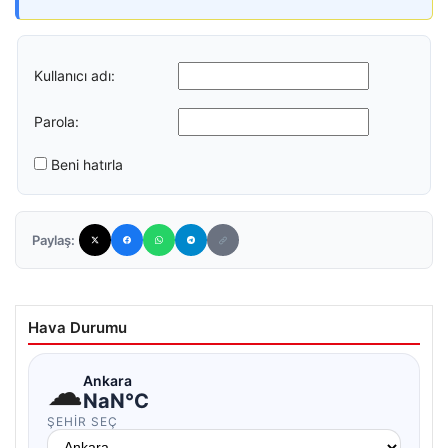
Kullanıcı adı:
Parola:
Beni hatırla
Paylaş:
Hava Durumu
☁
Ankara
NaN°C
ŞEHIR SEÇ