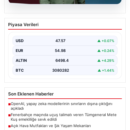
04.08.2026
Fenerbahçe maçında uçuş talimatı
Piyasa Verileri
veren Tümgeneral Mete Kuş emekliliğe
sevk edildi
USD
47.57
▲ +0.07%
Konya'da oynanan Konyaspor-Fenerbahçe karşılaşması
sırasında stadyum üzerinde F-16 ve bir Skorsky tipi
EUR
54.98
▲ +0.24%
helikopterin uçuşunu…
ALTIN
6498.4
▲ +4.29%
BTC
3080282
▲ +1.44%
Son Eklenen Haberler
OpenAI, yapay zeka modellerinin sınırların dışına çıktığını
■
açıkladı
Fenerbahçe maçında uçuş talimatı veren Tümgeneral Mete
■
Kuş emekliliğe sevk edildi
Açık Hava Mutfakları ve Şık Yaşam Mekanları
■