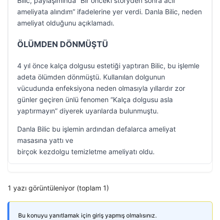
Bilic, paylaşımında “Bir önceki storyden sonra acil
ameliyata alındım” ifadelerine yer verdi. Danla Bilic, neden
ameliyat olduğunu açıklamadı.
ÖLÜMDEN DÖNMÜŞTÜ
4 yıl önce kalça dolgusu estetiği yaptıran Bilic, bu işlemle
adeta ölümden dönmüştü. Kullanılan dolgunun
vücudunda enfeksiyona neden olmasıyla yıllardır zor
günler geçiren ünlü fenomen “Kalça dolgusu asla
yaptırmayın” diyerek uyarılarda bulunmuştu.
Danla Bilic bu işlemin ardından defalarca ameliyat
masasına yattı ve
birçok kezdolgu temizletme ameliyatı oldu.
1 yazı görüntüleniyor (toplam 1)
Bu konuyu yanıtlamak için giriş yapmış olmalısınız.