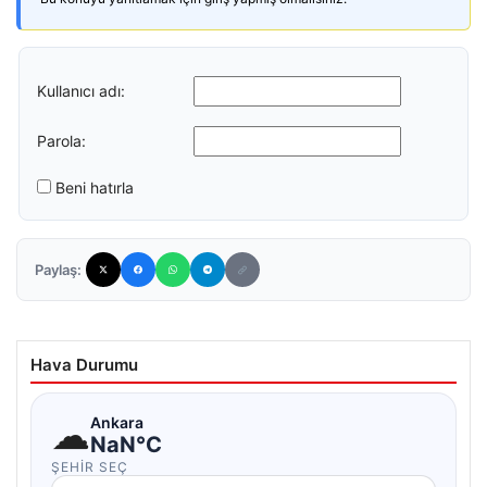
Kullanıcı adı:
Parola:
Beni hatırla
Paylaş:
Hava Durumu
☁
Ankara
NaN°C
ŞEHIR SEÇ