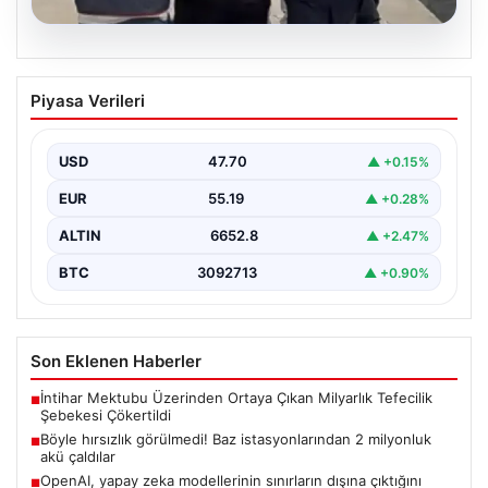
06.08.2026
Böyle hırsızlık görülmedi! Baz
Piyasa Verileri
istasyonlarından 2 milyonluk akü
çaldılar
USD
47.70
▲ +0.15%
EUR
55.19
▲ +0.28%
ALTIN
6652.8
▲ +2.47%
BTC
3092713
▲ +0.90%
Son Eklenen Haberler
İntihar Mektubu Üzerinden Ortaya Çıkan Milyarlık Tefecilik
■
Şebekesi Çökertildi
Böyle hırsızlık görülmedi! Baz istasyonlarından 2 milyonluk
■
akü çaldılar
OpenAI, yapay zeka modellerinin sınırların dışına çıktığını
■