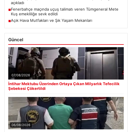
açıkladı
Fenerbahçe maçında uçuş talimatı veren Tümgeneral Mete
■
Kuş emekliliğe sevk edildi
Açık Hava Mutfakları ve Şık Yaşam Mekanları
■
Güncel
07/08/2026
İntihar Mektubu Üzerinden Ortaya Çıkan Milyarlık Tefecilik
Şebekesi Çökertildi
06/08/2026