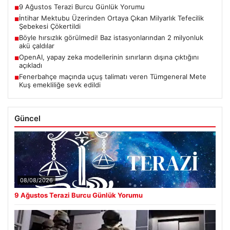
9 Ağustos Terazi Burcu Günlük Yorumu
■
İntihar Mektubu Üzerinden Ortaya Çıkan Milyarlık Tefecilik
■
Şebekesi Çökertildi
Böyle hırsızlık görülmedi! Baz istasyonlarından 2 milyonluk
■
akü çaldılar
OpenAI, yapay zeka modellerinin sınırların dışına çıktığını
■
açıkladı
Fenerbahçe maçında uçuş talimatı veren Tümgeneral Mete
■
Kuş emekliliğe sevk edildi
Güncel
08/08/2026
9 Ağustos Terazi Burcu Günlük Yorumu