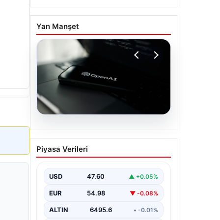
Yan Manşet
05.08.2026
OpenAI, yapay zeka
Piyasa Verileri
modellerinin sınırların
dışına çıktığını açıkladı
USD
47.60
▲ +0.05%
EUR
54.98
▼ -0.08%
ALTIN
6495.6
• -0.01%