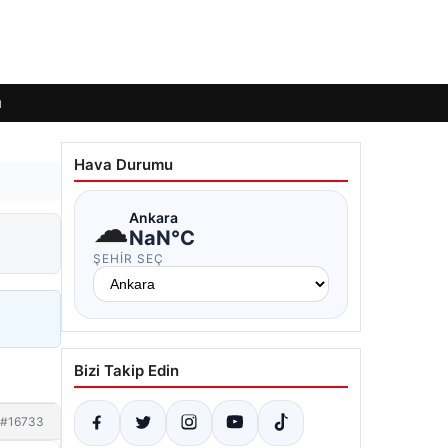
ı
Hava Durumu
☁
Ankara
NaN°C
ŞEHIR SEÇ
Bizi Takip Edin
#16733