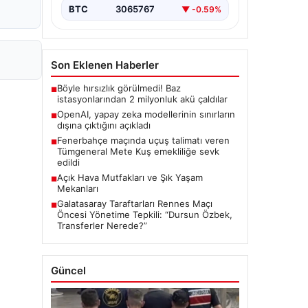
BTC
3065767
▼ -0.59%
Son Eklenen Haberler
Böyle hırsızlık görülmedi! Baz
■
istasyonlarından 2 milyonluk akü çaldılar
OpenAI, yapay zeka modellerinin sınırların
■
dışına çıktığını açıkladı
Fenerbahçe maçında uçuş talimatı veren
■
Tümgeneral Mete Kuş emekliliğe sevk
edildi
Açık Hava Mutfakları ve Şık Yaşam
■
Mekanları
Galatasaray Taraftarları Rennes Maçı
■
Öncesi Yönetime Tepkili: “Dursun Özbek,
Transferler Nerede?”
Güncel