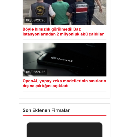
06/08/2026
Böyle hırsızlık görülmedi! Baz
istasyonlarından 2 milyonluk akü çaldılar
05/08/2026
OpenAI, yapay zeka modellerinin sınırların
dışına çıktığını açıkladı
Son Eklenen Firmalar