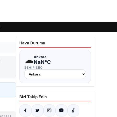
ı
Hava Durumu
☁
Ankara
?
NaN°C
ŞEHIR SEÇ
Bizi Takip Edin
#14643