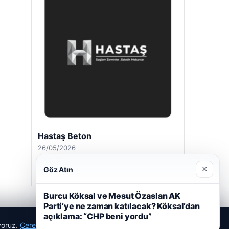
Hastaş Beton
26/05/2026
×
Göz Atın
Burcu Köksal ve Mesut Özaslan AK
Parti’ye ne zaman katılacak? Köksal’dan
açıklama: “CHP beni yordu”
ıyoruz.
Çerez Politikamız
Reddet
Kabul Et