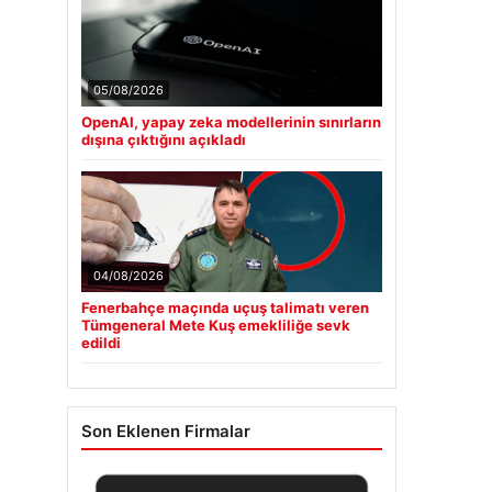
05/08/2026
OpenAI, yapay zeka modellerinin sınırların
dışına çıktığını açıkladı
04/08/2026
Fenerbahçe maçında uçuş talimatı veren
Tümgeneral Mete Kuş emekliliğe sevk
edildi
Son Eklenen Firmalar