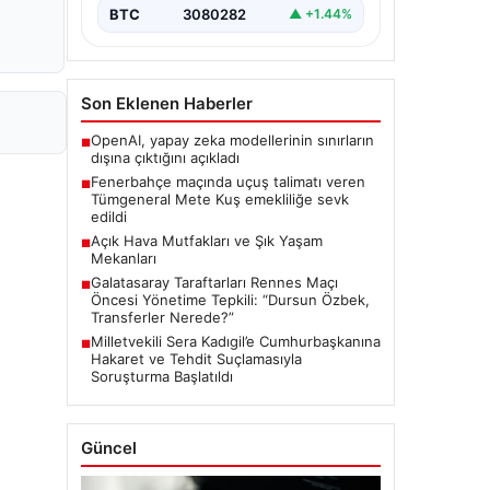
BTC
3080282
▲ +1.44%
Son Eklenen Haberler
OpenAI, yapay zeka modellerinin sınırların
■
dışına çıktığını açıkladı
Fenerbahçe maçında uçuş talimatı veren
■
Tümgeneral Mete Kuş emekliliğe sevk
edildi
Açık Hava Mutfakları ve Şık Yaşam
■
Mekanları
Galatasaray Taraftarları Rennes Maçı
■
Öncesi Yönetime Tepkili: “Dursun Özbek,
Transferler Nerede?”
Milletvekili Sera Kadıgil’e Cumhurbaşkanına
■
Hakaret ve Tehdit Suçlamasıyla
Soruşturma Başlatıldı
Güncel