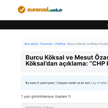
Ana sayfa
›
Forumlar
›
Politika
›
Burcu Köksal ve Mesut Özasla
Burcu Köksal ve Mesut Özas
Köksal’dan açıklama: “CHP 
Bu konu 0 yanıt içerir, 1 izleyen vardır ve en son
2 ay 4 hafta
1 yazı görüntüleniyor (toplam 1)
10/05/2026: 4:39 am