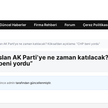
Güncel Haberler
Firma Rehberi
Forum
Çerez Politikas
n AK Parti’ye ne zaman katılacak? Köksal’dan açıklama: “CHP beni yordu”
lan AK Parti’ye ne zaman katılacak
beni yordu”
 önce
admin
tarafından güncellenmiştir.