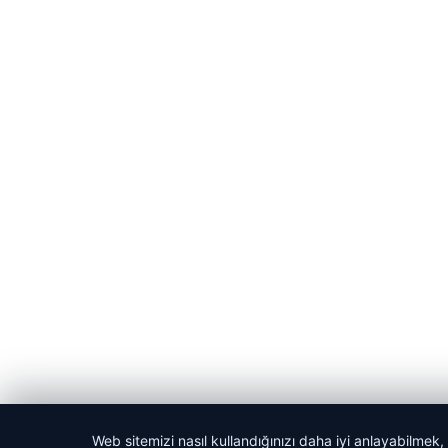
Web sitemizi nasıl kullandığınızı daha iyi anlayabilmek,
© 2026 Evrensel Haber