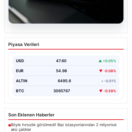
05.08.2026
OpenAI, yapay zeka modellerinin
Piyasa Verileri
sınırların dışına çıktığını açıkladı
USD
47.60
▲ +0.05%
EUR
54.98
▼ -0.08%
ALTIN
6495.6
• -0.01%
BTC
3065767
▼ -0.59%
Son Eklenen Haberler
Böyle hırsızlık görülmedi! Baz istasyonlarından 2 milyonluk
■
akü çaldılar