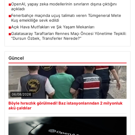
OpenAI, yapay zeka modellerinin sınırların dışına çıktığını
■
açıkladı
Fenerbahçe maçında uçuş talimatı veren Tümgeneral Mete
■
Kuş emekliliğe sevk edildi
Açık Hava Mutfakları ve Şık Yaşam Mekanları
■
Galatasaray Taraftarları Rennes Maçı Öncesi Yönetime Tepkili:
■
“Dursun Özbek, Transferler Nerede?”
Güncel
06/08/2026
Böyle hırsızlık görülmedi! Baz istasyonlarından 2 milyonluk
akü çaldılar