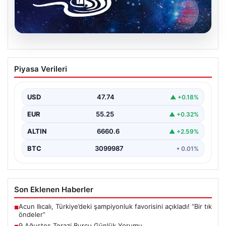
08.08.2026
9 Ağustos Terazi Burcu Günlük Yorumu
Piyasa Verileri
Bugün Terazi burcu insanları için ikili ilişkilerde iletişimin
ön planda olduğu bir gün olacak.…
USD
47.74
▲ +0.18%
EUR
55.25
▲ +0.32%
ALTIN
6660.6
▲ +2.59%
BTC
3099987
• 0.01%
Son Eklenen Haberler
Acun Ilıcalı, Türkiye’deki şampiyonluk favorisini açıkladı! “Bir tık
■
öndeler”
9 Ağustos Terazi Burcu Günlük Yorumu