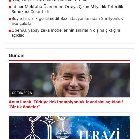
■
İntihar Mektubu Üzerinden Ortaya Çıkan Milyarlık Tefecilik
■
Şebekesi Çökertildi
Böyle hırsızlık görülmedi! Baz istasyonlarından 2 milyonluk
■
akü çaldılar
OpenAI, yapay zeka modellerinin sınırların dışına çıktığını
■
açıkladı
Güncel
09/08/2026
Acun Ilıcalı, Türkiye’deki şampiyonluk favorisini açıkladı!
“Bir tık öndeler”