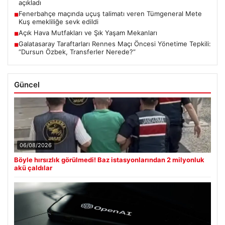
açıkladı
Fenerbahçe maçında uçuş talimatı veren Tümgeneral Mete
■
Kuş emekliliğe sevk edildi
Açık Hava Mutfakları ve Şık Yaşam Mekanları
■
Galatasaray Taraftarları Rennes Maçı Öncesi Yönetime Tepkili:
■
“Dursun Özbek, Transferler Nerede?”
Güncel
06/08/2026
Böyle hırsızlık görülmedi! Baz istasyonlarından 2 milyonluk
akü çaldılar