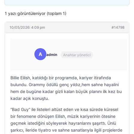
1 yazı görüntüleniyor (toplam 1)
10/05/2026: 4:09 pm
#14798
A
admin
Anahtar yönetici
Billie Eilish, katıldığı bir programda, kariyer itirafında
bulundu. Grammy ödüllü genç yıldız,hem sahne hayalini
hem de bugüne kadar gizli kalan büyük planını ilk kez bu
kadar açık konuştu.
“Bad Guy” ile listeleri altüst eden ve kısa sürede küresel
bir fenomene dönüşen Eilish, müzik kariyerinin ötesine
geçmek istediğini söyleyerek hayranlarını şaşırttı. Ünlü
şarkıcı, ileride tiyatro ve sahne sanatlarıyla ilgili projelerde