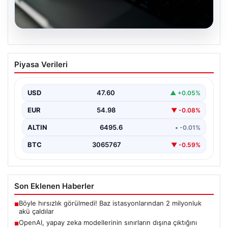
05.08.2026
OpenAI, yapay zeka modellerinin
Piyasa Verileri
sınırların dışına çıktığını açıkladı
USD
47.60
▲ +0.05%
EUR
54.98
▼ -0.08%
ALTIN
6495.6
• -0.01%
BTC
3065767
▼ -0.59%
Son Eklenen Haberler
Böyle hırsızlık görülmedi! Baz istasyonlarından 2 milyonluk
■
akü çaldılar
OpenAI, yapay zeka modellerinin sınırların dışına çıktığını
■