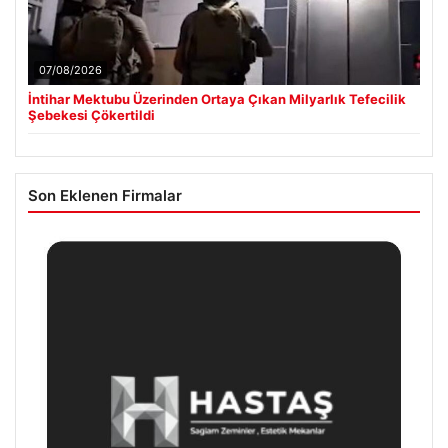
07/08/2026
İntihar Mektubu Üzerinden Ortaya Çıkan Milyarlık Tefecilik
Şebekesi Çökertildi
Son Eklenen Firmalar