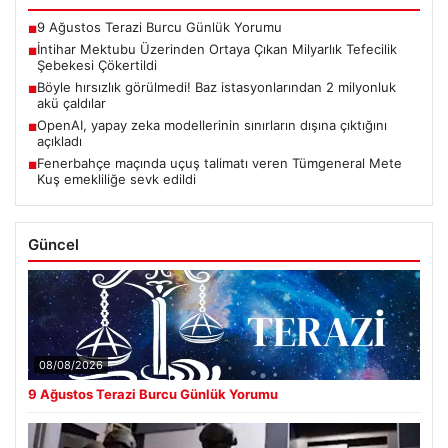
9 Ağustos Terazi Burcu Günlük Yorumu
■
İntihar Mektubu Üzerinden Ortaya Çıkan Milyarlık Tefecilik
■
Şebekesi Çökertildi
Böyle hırsızlık görülmedi! Baz istasyonlarından 2 milyonluk
■
akü çaldılar
OpenAI, yapay zeka modellerinin sınırların dışına çıktığını
■
açıkladı
Fenerbahçe maçında uçuş talimatı veren Tümgeneral Mete
■
Kuş emekliliğe sevk edildi
Güncel
08/08/2026
9 Ağustos Terazi Burcu Günlük Yorumu