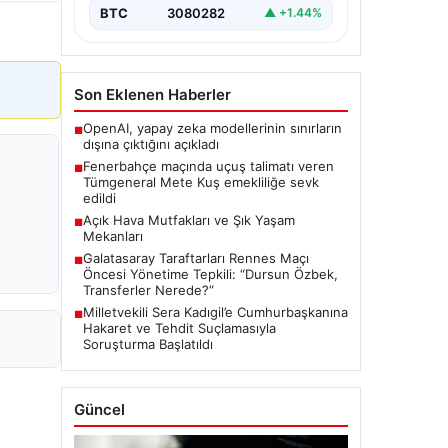
BTC
3080282
▲ +1.44%
Son Eklenen Haberler
OpenAI, yapay zeka modellerinin sınırların
■
dışına çıktığını açıkladı
Fenerbahçe maçında uçuş talimatı veren
■
Tümgeneral Mete Kuş emekliliğe sevk
edildi
Açık Hava Mutfakları ve Şık Yaşam
■
Mekanları
Galatasaray Taraftarları Rennes Maçı
■
Öncesi Yönetime Tepkili: “Dursun Özbek,
Transferler Nerede?”
Milletvekili Sera Kadıgil’e Cumhurbaşkanına
■
Hakaret ve Tehdit Suçlamasıyla
Soruşturma Başlatıldı
Güncel