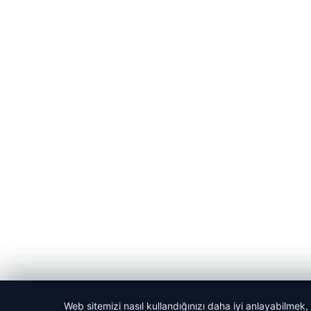
Web sitemizi nasıl kullandığınızı daha iyi anlayabilmek,
© 2026 Evrensel Haber