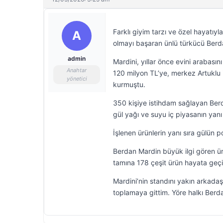
Farklı giyim tarzı ve özel hayatı
A
olmayı başaran ünlü türkücü Berda
admin
Mardini, yıllar önce evini arabas
Anahtar
120 milyon TL’ye, merkez Artuklu i
yönetici
kurmuştu.
350 kişiye istihdam sağlayan Berd
gül yağı ve suyu iç piyasanın yanı 
İşlenen ürünlerin yanı sıra gülün 
Berdan Mardin büyük ilgi gören ür
tamına 178 çeşit ürün hayata geçi
Mardini’nin standını yakın arkadaş
toplamaya gittim. Yöre halkı Berda