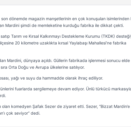
yla son dönemde magazin manşetlerinin en çok konuşulan isimlerinden b
n Mardini şimdi de memleketine kurduğu fabrika ile dikkat çekti.
ını satıp Tarım ve Kırsal Kalkınmayı Destekleme Kurumu (TKDK) desteği
lçesine 20 kilometre uzaklıkta kırsal Yaylabaşı Mahallesi’ne fabrika
an Mardini, dünyaya açıldı. Güllerin fabrikada işlenmesi sonucu elde 
sıra Orta Doğu ve Avrupa ülkelerine satılıyor.
posası, yağı ve suyu da hammadde olarak ihraç ediliyor.
ünlerini fuarlarda sergilemeye devam ediyor. Ünlü türkücü markasıyl
rdi.
ı olan komedyen Şafak Sezer de ziyaret etti. Sezer, “Bizzat Mardin’e
n’ı çok seviyor” dedi.