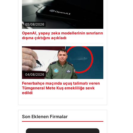
05/08/2026
OpenAI, yapay zeka modellerinin sınırların
dışına çıktığını açıkladı
04/08/2026
Fenerbahçe maçında uçuş talimatı veren
Tümgeneral Mete Kuş emekliliğe sevk
edildi
Son Eklenen Firmalar