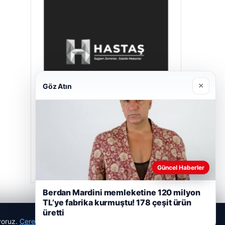
×
Göz Atın
Hastaş Beton
26/05/2026
Güncel Haberler
Berdan Mardini memleketine 120 milyon
TL’ye fabrika kurmuştu! 178 çeşit ürün
üretti
ıyoruz.
Çerez Politikamız
Reddet
Kabul Et