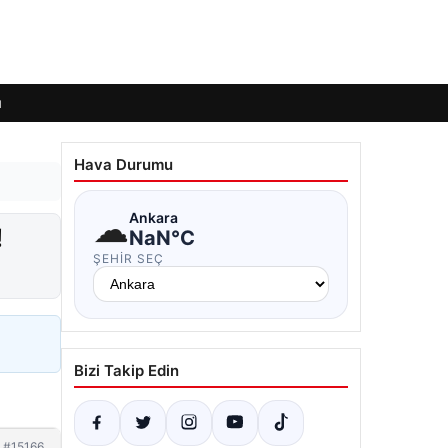
ı
Hava Durumu
☁
Ankara
!
NaN°C
ŞEHIR SEÇ
Bizi Takip Edin
#15166