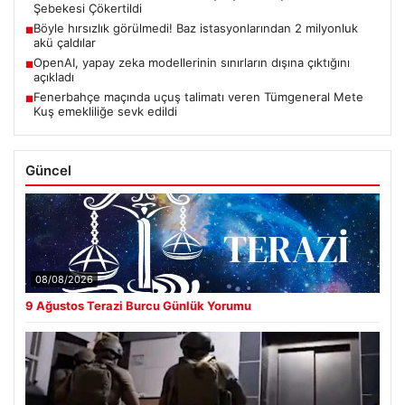
Şebekesi Çökertildi
Böyle hırsızlık görülmedi! Baz istasyonlarından 2 milyonluk
■
akü çaldılar
OpenAI, yapay zeka modellerinin sınırların dışına çıktığını
■
açıkladı
Fenerbahçe maçında uçuş talimatı veren Tümgeneral Mete
■
Kuş emekliliğe sevk edildi
Güncel
08/08/2026
9 Ağustos Terazi Burcu Günlük Yorumu