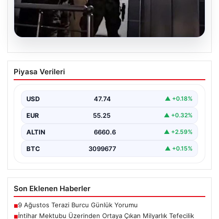
07.08.2026
İntihar Mektubu Üzerinden Ortaya
Piyasa Verileri
Çıkan Milyarlık Tefecilik Şebekesi
Çökertildi
USD
47.74
▲ +0.18%
Elazığ'da, tefecilere olan borçlarını belirten bir intihar
mektubunun ardından başlatılan soruşturma sonucu,
EUR
55.25
▲ +0.32%
büyük çaplı…
ALTIN
6660.6
▲ +2.59%
BTC
3099677
▲ +0.15%
Son Eklenen Haberler
9 Ağustos Terazi Burcu Günlük Yorumu
■
İntihar Mektubu Üzerinden Ortaya Çıkan Milyarlık Tefecilik
■