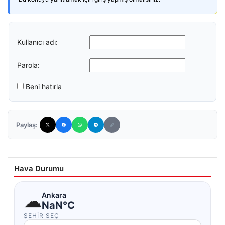
Kullanıcı adı:
Parola:
Beni hatırla
Paylaş:
Hava Durumu
☁
Ankara
NaN°C
ŞEHIR SEÇ