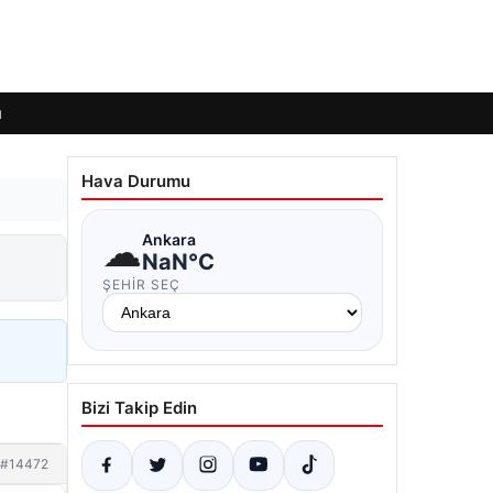
ı
Hava Durumu
☁
Ankara
NaN°C
ŞEHIR SEÇ
Bizi Takip Edin
#14472