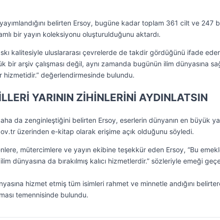
n yayımlandığını belirten Ersoy, bugüne kadar toplam 361 cilt ve 247 
mlı bir yayın koleksiyonu oluşturulduğunu aktardı.
 baskı kalitesiyle uluslararası çevrelerde de takdir gördüğünü ifade ede
k bir arşiv çalışması değil, aynı zamanda bugünün ilim dünyasına s
ür hizmetidir.” değerlendirmesinde bulundu.
LLERİ YARININ ZİHİNLERİNİ AYDINLATSIN
 daha da zenginleştiğini belirten Ersoy, eserlerin dünyanın en büyük 
ov.tr üzerinden e-kitap olarak erişime açık olduğunu söyledi.
ere, mütercimlere ve yayın ekibine teşekkür eden Ersoy, “Bu emekl
im dünyasına da bırakılmış kalıcı hizmetlerdir.” sözleriyle emeği geç
ünyasına hizmet etmiş tüm isimleri rahmet ve minnetle andığını belirte
olması temennisinde bulundu.