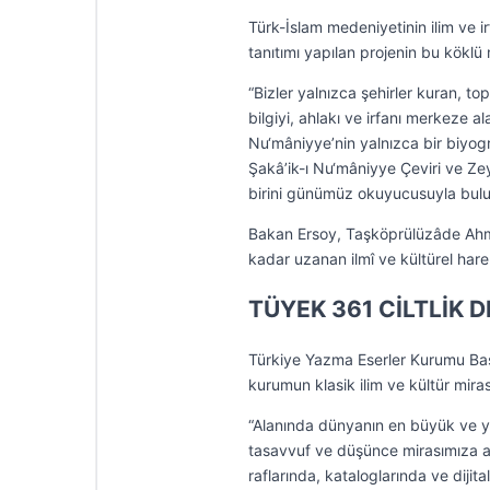
Türk-İslam medeniyetinin ilim ve i
tanıtımı yapılan projenin bu köklü
“Bizler yalnızca şehirler kuran, t
bilgiyi, ahlakı ve irfanı merkeze al
Nu‘mâniyye’nin yalnızca bir biyogra
Şakâ’ik-ı Nu‘mâniyye Çeviri ve Zeyi
birini günümüz okuyucusuyla buluş
Bakan Ersoy, Taşköprülüzâde Ahme
kadar uzanan ilmî ve kültürel hareke
TÜYEK 361 CİLTLİK 
Türkiye Yazma Eserler Kurumu Baş
kurumun klasik ilim ve kültür mira
“Alanında dünyanın en büyük ve ye
tasavvuf ve düşünce mirasımıza a
raflarında, kataloglarında ve dijital