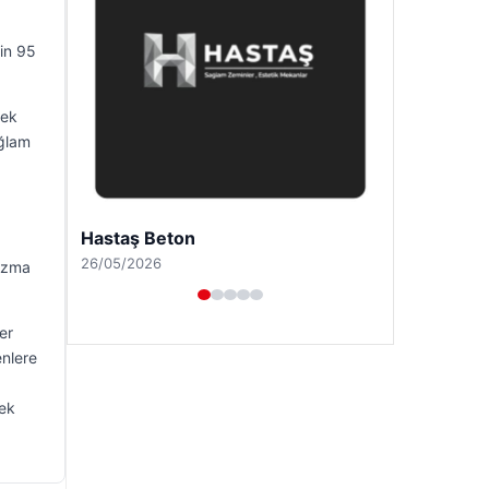
bin 95
rek
ağlam
Hastaş Beton
26/05/2026
yazma
er
enlere
rek