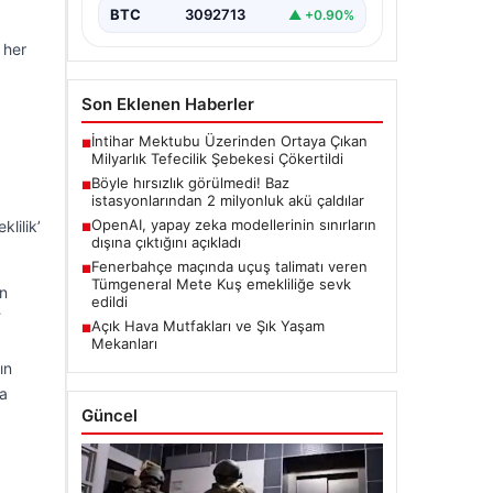
BTC
3092713
▲ +0.90%
 her
Son Eklenen Haberler
İntihar Mektubu Üzerinden Ortaya Çıkan
■
Milyarlık Tefecilik Şebekesi Çökertildi
Böyle hırsızlık görülmedi! Baz
■
istasyonlarından 2 milyonluk akü çaldılar
OpenAI, yapay zeka modellerinin sınırların
klilik’
■
dışına çıktığını açıkladı
Fenerbahçe maçında uçuş talimatı veren
■
Tümgeneral Mete Kuş emekliliğe sevk
in
edildi
Açık Hava Mutfakları ve Şık Yaşam
■
Mekanları
ın
da
Güncel