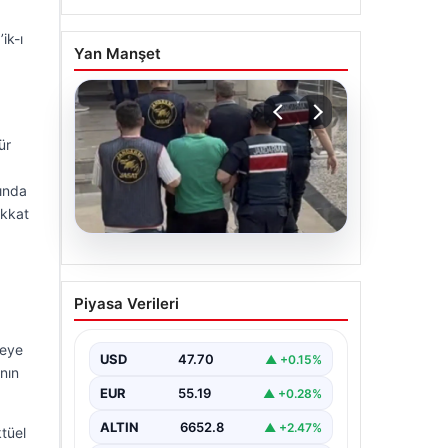
ik-ı
Yan Manşet
ür
sında
ikkat
06.08.2026
Böyle hırsızlık görülmedi!
Piyasa Verileri
Baz istasyonlarından 2
milyonluk akü çaldılar
jeye
USD
47.70
▲ +0.15%
ının
EUR
55.19
▲ +0.28%
ALTIN
6652.8
▲ +2.47%
ktüel