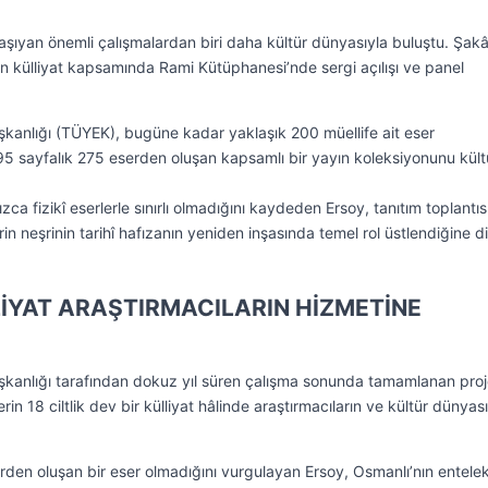
taşıyan önemli çalışmalardan biri daha kültür dünyasıyla buluştu. Şakâ’
n külliyat kapsamında Rami Kütüphanesi’nde sergi açılışı ve panel
kanlığı (TÜYEK), bugüne kadar yaklaşık 200 müellife ait eser
95 sayfalık 275 eserden oluşan kapsamlı bir yayın koleksiyonunu kült
zca fizikî eserlerle sınırlı olmadığını kaydeden Ersoy, tanıtım toplantı
 neşrinin tarihî hafızanın yeniden inşasında temel rol üstlendiğine d
LİYAT ARAŞTIRMACILARIN HİZMETİNE
kanlığı tarafından dokuz yıl süren çalışma sonunda tamamlanan pro
serin 18 ciltlik dev bir külliyat hâlinde araştırmacıların ve kültür dünyas
erden oluşan bir eser olmadığını vurgulayan Ersoy, Osmanlı’nın entele