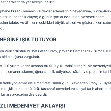
atır aralarında yer aldığını belirtti.
üphane kuran ulemânın ve devlet adamlarının heyecanına, o kitapların
ma arzusuna tanık oluyor; o günün şartlarında, bir el yazması esere
den talebe ve âlimlerin çektikleri büyük çileleri ve gösterdikleri sabrı
dı.
ENEĞİNE IŞIK TUTUYOR
ön verir.” düsturunu hatırlatan Ersoy, projenin Osmanlı’daki ‘ilimde süre
 biri olduğunu vurguladı.
800’lü yıllara kadar uzanan bu 500 yıllık tarihî süreçte, bir medeniyet
tan ulemanın adanmışlığına şahitlik ediyoruz.” sözleriyle projenin tarihî
ı farklı yönleriyle ele alma fırsatı sunduğunu kaydeden Ersoy, külliyat
se teşkilatı, kitap kültürü, tasavvuf çevreleri ve sosyal tarih alanların
ılar aralayacağını dile getirdi.
EZLİ MEDENİYET ANLAYIŞI