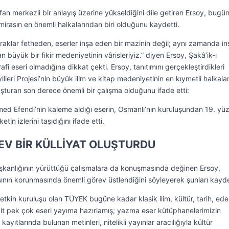
rfan merkezli bir anlayış üzerine yükseldiğini dile getiren Ersoy, bugü
 mirasın en önemli halkalarından biri olduğunu kaydetti.
opraklar fetheden, eserler inşa eden bir mazinin değil; aynı zamanda in
an büyük bir fikir medeniyetinin vârisleriyiz.” diyen Ersoy, Şakâ’ik-ı
fi eseri olmadığına dikkat çekti. Ersoy, tanıtımını gerçekleştirdikleri
lleri Projesi’nin büyük ilim ve kitap medeniyetinin en kıymetli halkala
turan son derece önemli bir çalışma olduğunu ifade etti:
d Efendi’nin kaleme aldığı eserin, Osmanlı’nın kuruluşundan 19. yüz
tin izlerini taşıdığını ifade etti.
DEV BİR KÜLLİYAT OLUŞTURDU
kanlığının yürüttüğü çalışmalara da konuşmasında değinen Ersoy,
sının korunmasında önemli görev üstlendiğini söyleyerek şunları kayde
tkin kuruluşu olan TÜYEK bugüne kadar klasik ilim, kültür, tarih, ede
it pek çok eseri yayıma hazırlamış; yazma eser kütüphanelerimizin
 kayıtlarında bulunan metinleri, nitelikli yayınlar aracılığıyla kültür