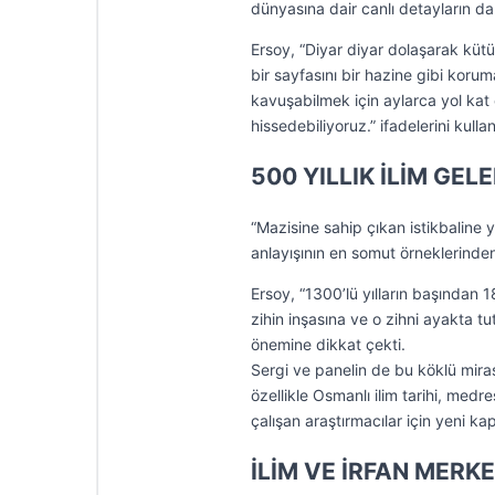
dünyasına dair canlı detayların da s
Ersoy, “Diyar diyar dolaşarak küt
bir sayfasını bir hazine gibi koru
kavuşabilmek için aylarca yol kat e
hissedebiliyoruz.” ifadelerini kullan
500 YILLIK İLİM GEL
“Mazisine sahip çıkan istikbaline y
anlayışının en somut örneklerinden
Ersoy, “1300’lü yılların başından 1
zihin inşasına ve o zihni ayakta tu
önemine dikkat çekti.
Sergi ve panelin de bu köklü miras
özellikle Osmanlı ilim tarihi, medre
çalışan araştırmacılar için yeni kap
İLİM VE İRFAN MERK