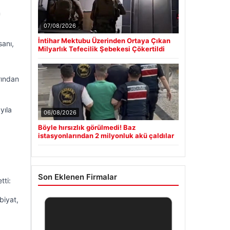
n
07/08/2026
İntihar Mektubu Üzerinden Ortaya Çıkan
sanı,
Milyarlık Tefecilik Şebekesi Çökertildi
rından
yıla
06/08/2026
Böyle hırsızlık görülmedi! Baz
istasyonlarından 2 milyonluk akü çaldılar
Son Eklenen Firmalar
tti:
biyat,