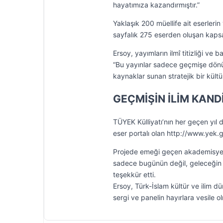
hayatımıza kazandırmıştır.”
Yaklaşık 200 müellife ait eserleri
sayfalık 275 eserden oluşan kapsa
Ersoy, yayımların ilmî titizliği ve
“Bu yayınlar sadece geçmişe dönü
kaynaklar sunan stratejik bir kült
GEÇMİŞİN İLİM KANDİ
TÜYEK Külliyatı’nın her geçen yıl
eser portalı olan http://www.yek.g
Projede emeği geçen akademisyenl
sadece bugünün değil, geleceğin il
teşekkür etti.
Ersoy, Türk-İslam kültür ve ilim d
sergi ve panelin hayırlara vesile 