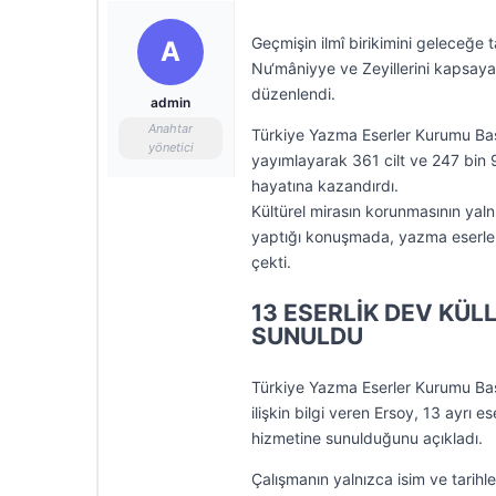
Geçmişin ilmî birikimini geleceğe 
A
Nu‘mâniyye ve Zeyillerini kapsaya
düzenlendi.
admin
Anahtar
Türkiye Yazma Eserler Kurumu Baş
yönetici
yayımlayarak 361 cilt ve 247 bin 
hayatına kazandırdı.
Kültürel mirasın korunmasının yalnı
yaptığı konuşmada, yazma eserlerin
çekti.
13 ESERLİK DEV KÜL
SUNULDU
Türkiye Yazma Eserler Kurumu Baş
ilişkin bilgi veren Ersoy, 13 ayrı e
hizmetine sunulduğunu açıkladı.
Çalışmanın yalnızca isim ve tarihl