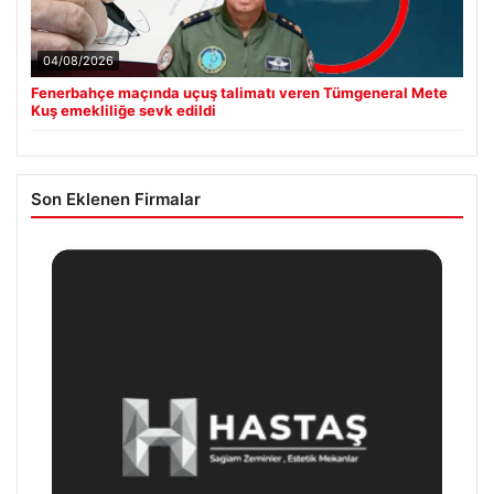
04/08/2026
Fenerbahçe maçında uçuş talimatı veren Tümgeneral Mete
Kuş emekliliğe sevk edildi
Son Eklenen Firmalar