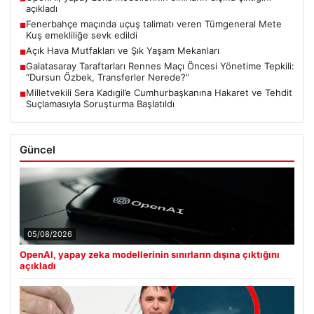
açıkladı
Fenerbahçe maçında uçuş talimatı veren Tümgeneral Mete
■
Kuş emekliliğe sevk edildi
Açık Hava Mutfakları ve Şık Yaşam Mekanları
■
Galatasaray Taraftarları Rennes Maçı Öncesi Yönetime Tepkili:
■
“Dursun Özbek, Transferler Nerede?”
Milletvekili Sera Kadıgil’e Cumhurbaşkanına Hakaret ve Tehdit
■
Suçlamasıyla Soruşturma Başlatıldı
Güncel
05/08/2026
OpenAI, yapay zeka modellerinin sınırların dışına çıktığını
açıkladı