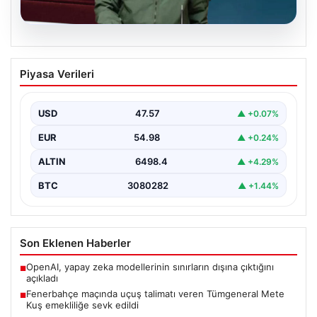
04.08.2026
Fenerbahçe maçında uçuş talimatı
Piyasa Verileri
veren Tümgeneral Mete Kuş emekliliğe
sevk edildi
USD
47.57
▲ +0.07%
Konya'da oynanan Konyaspor-Fenerbahçe karşılaşması
sırasında stadyum üzerinde F-16 ve bir Skorsky tipi
EUR
54.98
▲ +0.24%
helikopterin uçuşunu…
ALTIN
6498.4
▲ +4.29%
BTC
3080282
▲ +1.44%
Son Eklenen Haberler
OpenAI, yapay zeka modellerinin sınırların dışına çıktığını
■
açıkladı
Fenerbahçe maçında uçuş talimatı veren Tümgeneral Mete
■
Kuş emekliliğe sevk edildi