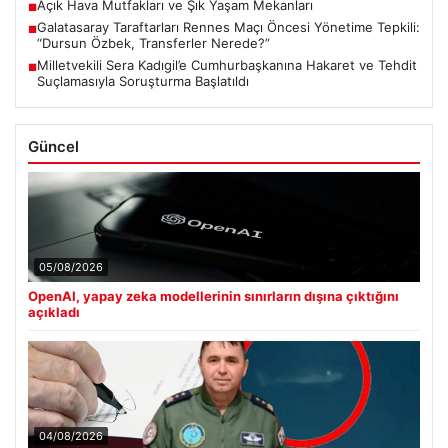
Açık Hava Mutfakları ve Şık Yaşam Mekanları
■
Galatasaray Taraftarları Rennes Maçı Öncesi Yönetime Tepkili:
■
“Dursun Özbek, Transferler Nerede?”
Milletvekili Sera Kadıgil’e Cumhurbaşkanına Hakaret ve Tehdit
■
Suçlamasıyla Soruşturma Başlatıldı
Güncel
05/08/2026
OpenAI, yapay zeka modellerinin sınırların dışına çıktığını
açıkladı
04/08/2026