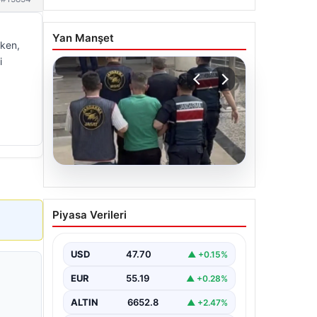
Yan Manşet
rken,
i
06.08.2026
Böyle hırsızlık görülmedi!
Piyasa Verileri
Baz istasyonlarından 2
milyonluk akü çaldılar
USD
47.70
▲ +0.15%
EUR
55.19
▲ +0.28%
ALTIN
6652.8
▲ +2.47%