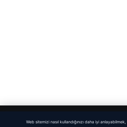
© 2026 Evrensel Haber
Web sitemizi nasıl kullandığınızı daha iyi anlayabilmek,
tcio