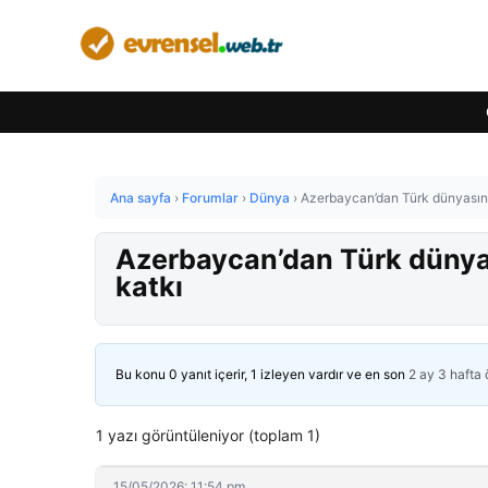
Ana sayfa
›
Forumlar
›
Dünya
›
Azerbaycan’dan Türk dünyasını
Azerbaycan’dan Türk dünyas
katkı
Bu konu 0 yanıt içerir, 1 izleyen vardır ve en son
2 ay 3 hafta
1 yazı görüntüleniyor (toplam 1)
15/05/2026: 11:54 pm