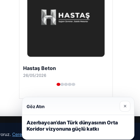
Hastaş Beton
26/05/2026
×
Göz Atın
Azerbaycan’dan Türk dünyasının Orta
Koridor vizyonuna güçlü katkı
ıyoruz.
Çerez Politikamız
Reddet
Kabul Et