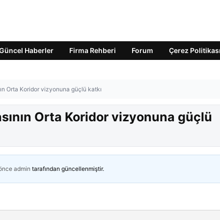
Güncel Haberler
Firma Rehberi
Forum
Çerez Politikas
n Orta Koridor vizyonuna güçlü katkı
ının Orta Koridor vizyonuna güçlü
 önce
admin
tarafından güncellenmiştir.