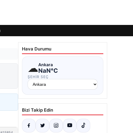
ı
Hava Durumu
☁
Ankara
NaN°C
ŞEHIR SEÇ
Bizi Takip Edin
#15854