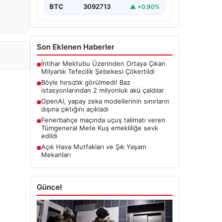
BTC
3092713
▲ +0.90%
Son Eklenen Haberler
İntihar Mektubu Üzerinden Ortaya Çıkan
■
Milyarlık Tefecilik Şebekesi Çökertildi
Böyle hırsızlık görülmedi! Baz
■
istasyonlarından 2 milyonluk akü çaldılar
OpenAI, yapay zeka modellerinin sınırların
■
dışına çıktığını açıkladı
Fenerbahçe maçında uçuş talimatı veren
■
Tümgeneral Mete Kuş emekliliğe sevk
edildi
Açık Hava Mutfakları ve Şık Yaşam
■
Mekanları
Güncel