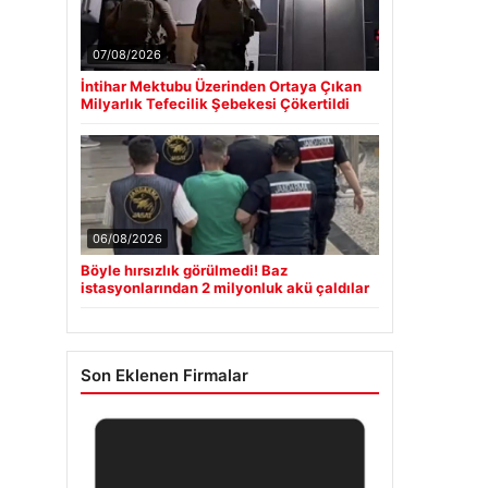
07/08/2026
İntihar Mektubu Üzerinden Ortaya Çıkan
Milyarlık Tefecilik Şebekesi Çökertildi
06/08/2026
Böyle hırsızlık görülmedi! Baz
istasyonlarından 2 milyonluk akü çaldılar
Son Eklenen Firmalar