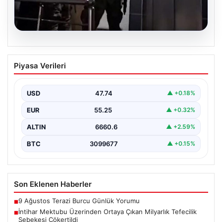
07.08.2026
İntihar Mektubu Üzerinden Ortaya
Piyasa Verileri
Çıkan Milyarlık Tefecilik Şebekesi
Çökertildi
USD
47.74
▲ +0.18%
Elazığ'da, tefecilere olan borçlarını belirten bir intihar
mektubunun ardından başlatılan soruşturma sonucu,
EUR
55.25
▲ +0.32%
büyük çaplı…
ALTIN
6660.6
▲ +2.59%
BTC
3099677
▲ +0.15%
Son Eklenen Haberler
9 Ağustos Terazi Burcu Günlük Yorumu
■
İntihar Mektubu Üzerinden Ortaya Çıkan Milyarlık Tefecilik
■
Şebekesi Çökertildi