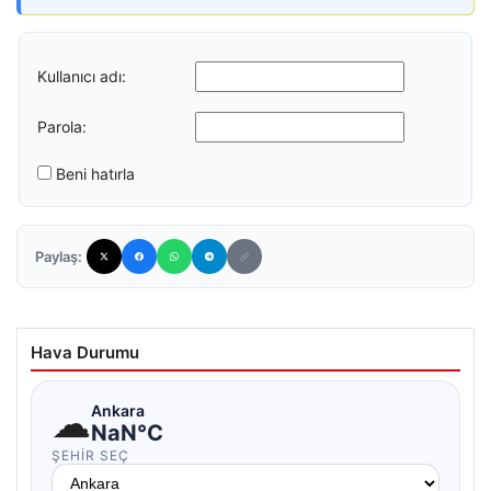
Kullanıcı adı:
Parola:
Beni hatırla
Paylaş:
Hava Durumu
☁
Ankara
NaN°C
ŞEHIR SEÇ