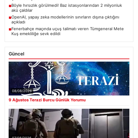
Böyle hırsızlık görülmedi! Baz istasyonlarından 2 milyonluk
■
akü çaldılar
OpenAI, yapay zeka modellerinin sınırların dışına çıktığını
■
açıkladı
Fenerbahçe maçında uçuş talimatı veren Tümgeneral Mete
■
Kuş emekliliğe sevk edildi
Güncel
08/08/2026
9 Ağustos Terazi Burcu Günlük Yorumu
07/08/2026