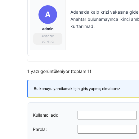
Adana’da kalp krizi vakasına gid
A
Anahtar bulunamayınca ikinci amb
kurtarılmadı.
admin
Anahtar
yönetici
1 yazı görüntüleniyor (toplam 1)
Bu konuyu yanıtlamak için giriş yapmış olmalısınız.
Kullanıcı adı:
Parola: