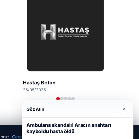
Hastaş Beton
26/05/2026
×
Göz Atın
Ambulans skandalı! Aracın anahtarı
kayboldu hasta öldü
ıyoruz.
Çerez Politikamız
Reddet
Kabul Et