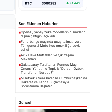
BTC
3080282
▲ +1.44%
Son Eklenen Haberler
OpenAI, yapay zeka modellerinin sınırların
■
dışına çıktığını açıkladı
Fenerbahçe maçında uçuş talimatı veren
■
Tümgeneral Mete Kuş emekliliğe sevk
edildi
Açık Hava Mutfakları ve Şık Yaşam
■
Mekanları
Galatasaray Taraftarları Rennes Maçı
■
Öncesi Yönetime Tepkili: “Dursun Özbek,
Transferler Nerede?”
Milletvekili Sera Kadıgil’e Cumhurbaşkanına
■
Hakaret ve Tehdit Suçlamasıyla
Soruşturma Başlatıldı
Güncel