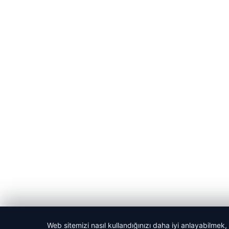
Web sitemizi nasıl kullandığınızı daha iyi anlayabilmek,
© 2026 Evrensel Haber