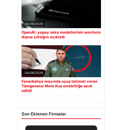
05/08/2026
OpenAI, yapay zeka modellerinin sınırların
dışına çıktığını açıkladı
04/08/2026
Fenerbahçe maçında uçuş talimatı veren
Tümgeneral Mete Kuş emekliliğe sevk
edildi
Son Eklenen Firmalar