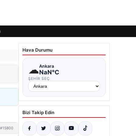
ı
Hava Durumu
☁
Ankara
NaN°C
ŞEHIR SEÇ
Bizi Takip Edin
#15800