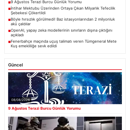
9 Ağustos Terazi Burcu Günlük Yorumu
■
İntihar Mektubu Üzerinden Ortaya Çıkan Milyarlık Tefecilik
■
Şebekesi Çökertildi
Böyle hırsızlık görülmedi! Baz istasyonlarından 2 milyonluk
■
akü çaldılar
OpenAI, yapay zeka modellerinin sınırların dışına çıktığını
■
açıkladı
Fenerbahçe maçında uçuş talimatı veren Tümgeneral Mete
■
Kuş emekliliğe sevk edildi
Güncel
08/08/2026
9 Ağustos Terazi Burcu Günlük Yorumu