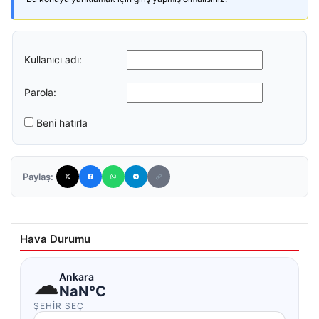
Kullanıcı adı:
Parola:
Beni hatırla
Paylaş:
Hava Durumu
☁
Ankara
NaN°C
ŞEHIR SEÇ