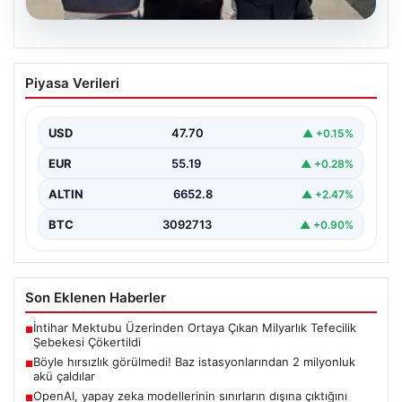
06.08.2026
Böyle hırsızlık görülmedi! Baz
Piyasa Verileri
istasyonlarından 2 milyonluk akü
çaldılar
USD
47.70
▲ +0.15%
EUR
55.19
▲ +0.28%
ALTIN
6652.8
▲ +2.47%
BTC
3092713
▲ +0.90%
Son Eklenen Haberler
İntihar Mektubu Üzerinden Ortaya Çıkan Milyarlık Tefecilik
■
Şebekesi Çökertildi
Böyle hırsızlık görülmedi! Baz istasyonlarından 2 milyonluk
■
akü çaldılar
OpenAI, yapay zeka modellerinin sınırların dışına çıktığını
■