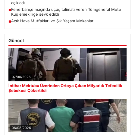
açıkladı
Fenerbahçe maçında uçuş talimatı veren Tümgeneral Mete
■
Kuş emekliliğe sevk edildi
Açık Hava Mutfakları ve Şık Yaşam Mekanları
■
Güncel
07/08/2026
İntihar Mektubu Üzerinden Ortaya Çıkan Milyarlık Tefecilik
Şebekesi Çökertildi
06/08/2026