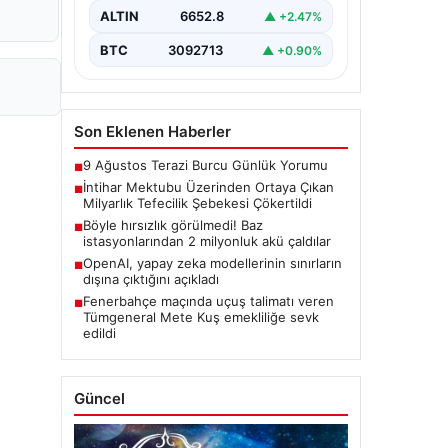
ardından başlatılan soruşturma
ALTIN
6652.8
▲ +2.47%
sonucu, büyük çaplı…
BTC
3092713
▲ +0.90%
Son Eklenen Haberler
9 Ağustos Terazi Burcu Günlük Yorumu
■
İntihar Mektubu Üzerinden Ortaya Çıkan
■
Milyarlık Tefecilik Şebekesi Çökertildi
Böyle hırsızlık görülmedi! Baz
■
istasyonlarından 2 milyonluk akü çaldılar
OpenAI, yapay zeka modellerinin sınırların
■
dışına çıktığını açıkladı
Fenerbahçe maçında uçuş talimatı veren
■
Tümgeneral Mete Kuş emekliliğe sevk
edildi
Güncel