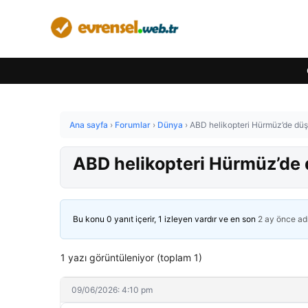
Ana sayfa
›
Forumlar
›
Dünya
›
ABD helikopteri Hürmüz’de düşt
ABD helikopteri Hürmüz’de d
Bu konu 0 yanıt içerir, 1 izleyen vardır ve en son
2 ay önce
ad
1 yazı görüntüleniyor (toplam 1)
09/06/2026: 4:10 pm