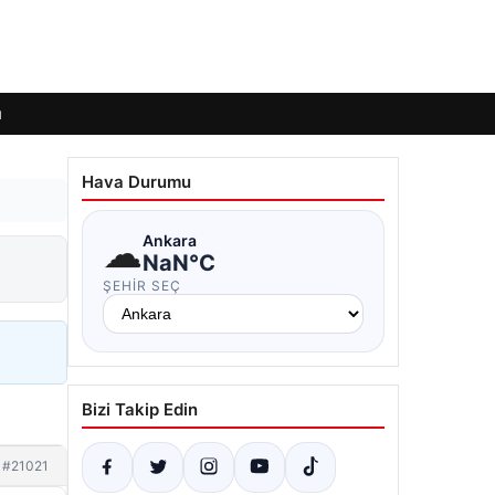
ı
Hava Durumu
☁
Ankara
NaN°C
ŞEHIR SEÇ
Bizi Takip Edin
#21021