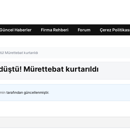
Güncel Haberler
Firma Rehberi
Forum
Çerez Politikas
ü! Mürettebat kurtarıldı
üştü! Mürettebat kurtarıldı
min
tarafından güncellenmiştir.