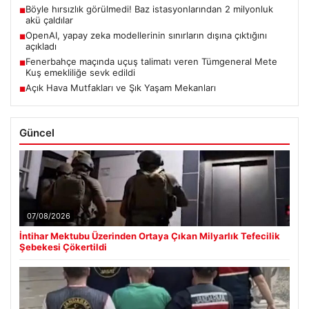
Böyle hırsızlık görülmedi! Baz istasyonlarından 2 milyonluk
■
akü çaldılar
OpenAI, yapay zeka modellerinin sınırların dışına çıktığını
■
açıkladı
Fenerbahçe maçında uçuş talimatı veren Tümgeneral Mete
■
Kuş emekliliğe sevk edildi
Açık Hava Mutfakları ve Şık Yaşam Mekanları
■
Güncel
07/08/2026
İntihar Mektubu Üzerinden Ortaya Çıkan Milyarlık Tefecilik
Şebekesi Çökertildi