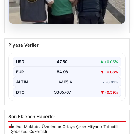
06.08.2026
Böyle hırsızlık görülmedi! Baz
Piyasa Verileri
istasyonlarından 2 milyonluk akü
çaldılar
USD
47.60
▲ +0.05%
EUR
54.98
▼ -0.08%
ALTIN
6495.6
• -0.01%
BTC
3065767
▼ -0.59%
Son Eklenen Haberler
İntihar Mektubu Üzerinden Ortaya Çıkan Milyarlık Tefecilik
■
Şebekesi Çökertildi