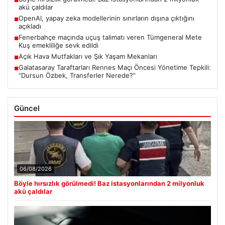
■
akü çaldılar
OpenAI, yapay zeka modellerinin sınırların dışına çıktığını
■
açıkladı
Fenerbahçe maçında uçuş talimatı veren Tümgeneral Mete
■
Kuş emekliliğe sevk edildi
Açık Hava Mutfakları ve Şık Yaşam Mekanları
■
Galatasaray Taraftarları Rennes Maçı Öncesi Yönetime Tepkili:
■
“Dursun Özbek, Transferler Nerede?”
Güncel
06/08/2026
Böyle hırsızlık görülmedi! Baz istasyonlarından 2 milyonluk
akü çaldılar