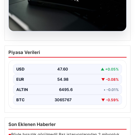
05.08.2026
OpenAI, yapay zeka modellerinin
Piyasa Verileri
sınırların dışına çıktığını açıkladı
USD
47.60
▲ +0.05%
EUR
54.98
▼ -0.08%
ALTIN
6495.6
• -0.01%
BTC
3065767
▼ -0.59%
Son Eklenen Haberler
Böyle hırsızlık görülmedi! Baz istasyonlarından 2 milyonluk