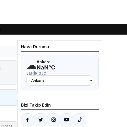
ı
Hava Durumu
☁
Ankara
a
NaN°C
ŞEHIR SEÇ
Bizi Takip Edin
#19728