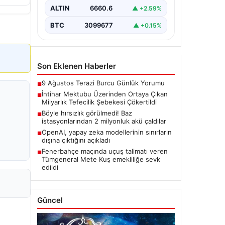
ardından başlatılan soruşturma
ALTIN
6660.6
▲ +2.59%
sonucu, büyük çaplı…
BTC
3099677
▲ +0.15%
Son Eklenen Haberler
9 Ağustos Terazi Burcu Günlük Yorumu
■
İntihar Mektubu Üzerinden Ortaya Çıkan
■
Milyarlık Tefecilik Şebekesi Çökertildi
Böyle hırsızlık görülmedi! Baz
■
istasyonlarından 2 milyonluk akü çaldılar
OpenAI, yapay zeka modellerinin sınırların
■
dışına çıktığını açıkladı
Fenerbahçe maçında uçuş talimatı veren
■
Tümgeneral Mete Kuş emekliliğe sevk
edildi
Güncel