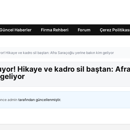
Güncel Haberler
Firma Rehberi
Forum
Çerez Politikas
yor! Hikaye ve kadro sil baştan: Afra Saraçoğlu yerine bakın kim geliyor
uyor! Hikaye ve kadro sil baştan: Afr
geliyor
 önce
admin
tarafından güncellenmiştir.