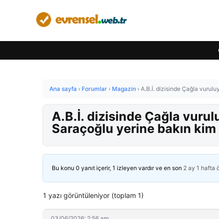
Ana sayfa
›
Forumlar
›
Magazin
›
A.B.İ. dizisinde Çağla vurulu
A.B.İ. dizisinde Çağla vurul
Saraçoğlu yerine bakın kim 
Bu konu 0 yanıt içerir, 1 izleyen vardır ve en son
2 ay 1 hafta
1 yazı görüntüleniyor (toplam 1)
03/06/2026: 2:56 am