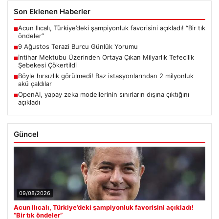
Son Eklenen Haberler
Acun Ilıcalı, Türkiye’deki şampiyonluk favorisini açıkladı! “Bir tık
■
öndeler”
9 Ağustos Terazi Burcu Günlük Yorumu
■
İntihar Mektubu Üzerinden Ortaya Çıkan Milyarlık Tefecilik
■
Şebekesi Çökertildi
Böyle hırsızlık görülmedi! Baz istasyonlarından 2 milyonluk
■
akü çaldılar
OpenAI, yapay zeka modellerinin sınırların dışına çıktığını
■
açıkladı
Güncel
09/08/2026
Acun Ilıcalı, Türkiye’deki şampiyonluk favorisini açıkladı!
“Bir tık öndeler”