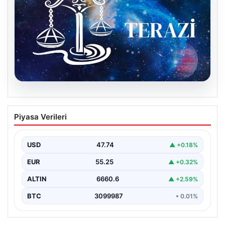
08.08.2026
9 Ağustos Terazi Burcu Günlük Yorumu
Piyasa Verileri
Bugün Terazi burcu insanları için ikili ilişkilerde iletişimin
ön planda olduğu bir gün olacak.…
USD
47.74
▲ +0.18%
EUR
55.25
▲ +0.32%
ALTIN
6660.6
▲ +2.59%
BTC
3099987
• 0.01%