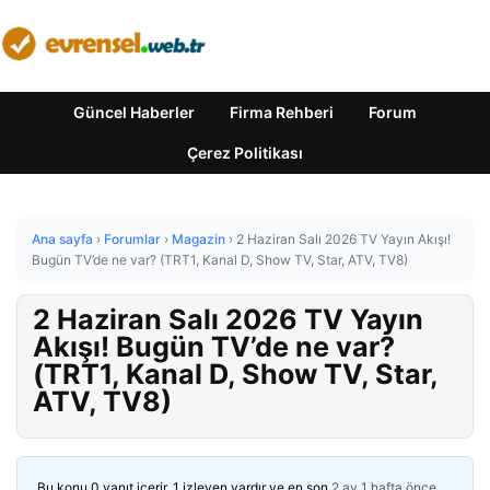
Güncel Haberler
Firma Rehberi
Forum
Çerez Politikası
Ana sayfa
›
Forumlar
›
Magazin
›
2 Haziran Salı 2026 TV Yayın Akışı!
Bugün TV’de ne var? (TRT1, Kanal D, Show TV, Star, ATV, TV8)
2 Haziran Salı 2026 TV Yayın
Akışı! Bugün TV’de ne var?
(TRT1, Kanal D, Show TV, Star,
ATV, TV8)
Bu konu 0 yanıt içerir, 1 izleyen vardır ve en son
2 ay 1 hafta önce