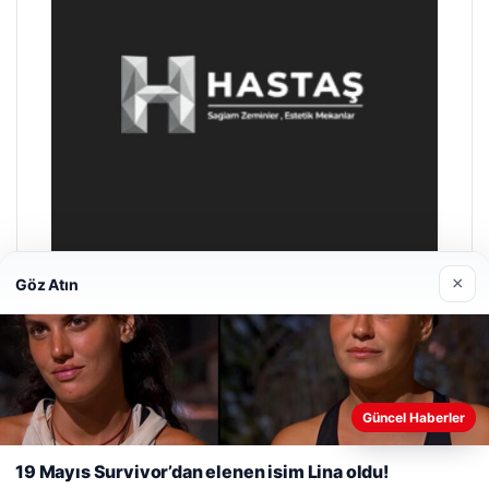
×
Göz Atın
Enes Kaplan Avukatlık Bürosu
28/04/2026
Web sitemizi nasıl kullandığınızı daha iyi anlayabilmek,
deneyiminizi kişiselleştirmek ve geliştirmek amacıyla çerezler
Güncel Haberler
kullanıyoruz.
Çerez Politikamız
19 Mayıs Survivor’dan elenen isim Lina oldu!
Reddet
Kabul Et