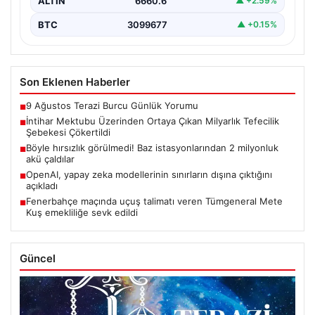
ALTIN
6660.6
▲ +2.59%
BTC
3099677
▲ +0.15%
Son Eklenen Haberler
9 Ağustos Terazi Burcu Günlük Yorumu
■
İntihar Mektubu Üzerinden Ortaya Çıkan Milyarlık Tefecilik
■
Şebekesi Çökertildi
Böyle hırsızlık görülmedi! Baz istasyonlarından 2 milyonluk
■
akü çaldılar
OpenAI, yapay zeka modellerinin sınırların dışına çıktığını
■
açıkladı
Fenerbahçe maçında uçuş talimatı veren Tümgeneral Mete
■
Kuş emekliliğe sevk edildi
Güncel