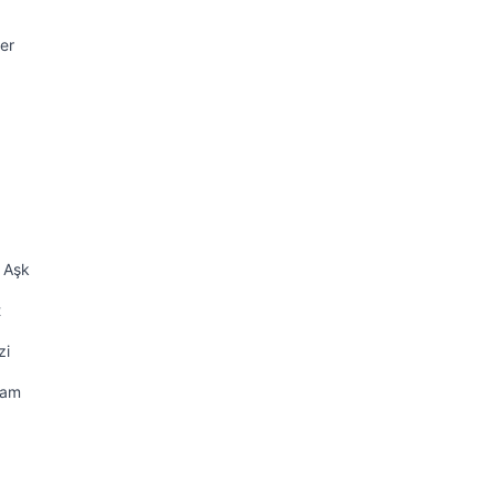
er
k Aşk
t
zi
dam