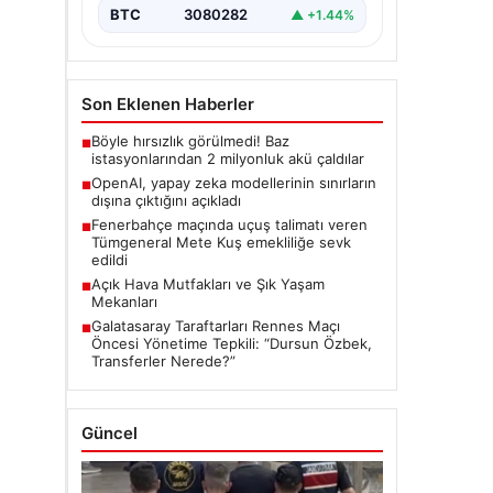
BTC
3080282
▲ +1.44%
Son Eklenen Haberler
Böyle hırsızlık görülmedi! Baz
■
istasyonlarından 2 milyonluk akü çaldılar
OpenAI, yapay zeka modellerinin sınırların
■
dışına çıktığını açıkladı
Fenerbahçe maçında uçuş talimatı veren
■
Tümgeneral Mete Kuş emekliliğe sevk
edildi
Açık Hava Mutfakları ve Şık Yaşam
■
Mekanları
Galatasaray Taraftarları Rennes Maçı
■
Öncesi Yönetime Tepkili: “Dursun Özbek,
Transferler Nerede?”
Güncel