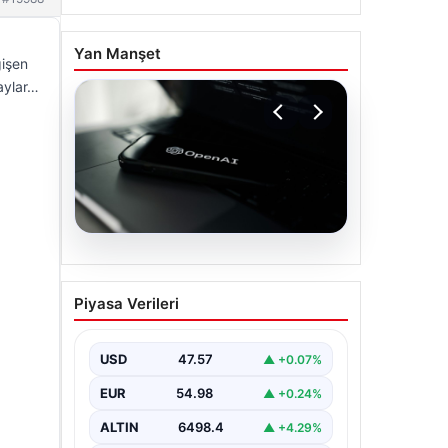
Yan Manşet
ğişen
taylar…
05.08.2026
OpenAI, yapay zeka
Piyasa Verileri
modellerinin sınırların
dışına çıktığını açıkladı
USD
47.57
▲ +0.07%
EUR
54.98
▲ +0.24%
ALTIN
6498.4
▲ +4.29%