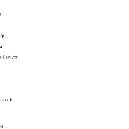
4
ığı
nu
e Başlıyor
Askerde
ile…