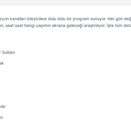
zyon kanalları izleyicilere dolu dolu bir program sunuyor. Her gün de
n, saat saat hangi yapımın ekrana geleceği araştırılıyor. İşte tüm de
 Sultanı
ek
ç
nde
rı