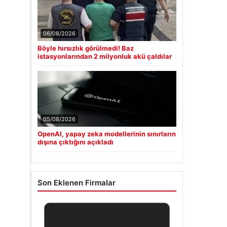
06/08/2026
Böyle hırsızlık görülmedi! Baz
istasyonlarından 2 milyonluk akü çaldılar
05/08/2026
OpenAI, yapay zeka modellerinin sınırların
dışına çıktığını açıkladı
Son Eklenen Firmalar