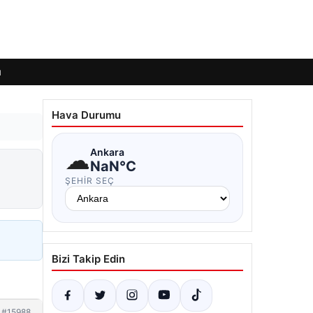
ı
Hava Durumu
☁
Ankara
NaN°C
ŞEHIR SEÇ
Bizi Takip Edin
#15988