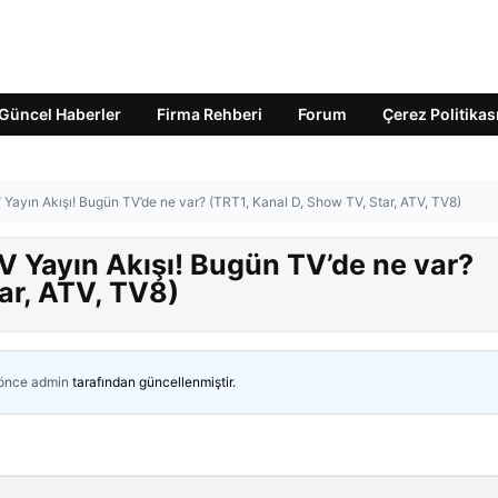
Güncel Haberler
Firma Rehberi
Forum
Çerez Politikas
Yayın Akışı! Bugün TV’de ne var? (TRT1, Kanal D, Show TV, Star, ATV, TV8)
 Yayın Akışı! Bugün TV’de ne var?
ar, ATV, TV8)
 önce
admin
tarafından güncellenmiştir.