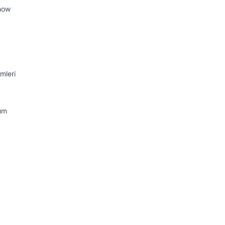
how
mleri
nım