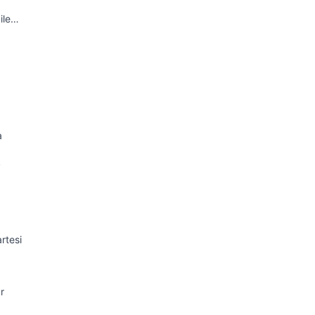
ile…
a
k
rtesi
r