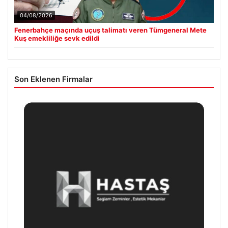
04/08/2026
Fenerbahçe maçında uçuş talimatı veren Tümgeneral Mete
Kuş emekliliğe sevk edildi
Son Eklenen Firmalar