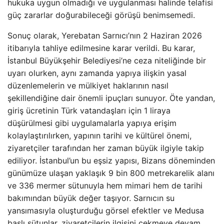
hukuka uygun olmadığı ve uygulanması halinde telafisi
güç zararlar doğurabileceği görüşü benimsemedi.
Sonuç olarak, Yerebatan Sarnıcı’nın 2 Haziran 2026
itibarıyla tahliye edilmesine karar verildi. Bu karar,
İstanbul Büyükşehir Belediyesi’ne ceza niteliğinde bir
uyarı olurken, aynı zamanda yapıya ilişkin yasal
düzenlemelerin ve mülkiyet haklarının nasıl
şekillendiğine dair önemli ipuçları sunuyor. Öte yandan,
giriş ücretinin Türk vatandaşları için 1 liraya
düşürülmesi gibi uygulamalarla yapıya erişim
kolaylaştırılırken, yapının tarihi ve kültürel önemi,
ziyaretçiler tarafından her zaman büyük ilgiyle takip
ediliyor. İstanbul’un bu eşsiz yapısı, Bizans döneminden
günümüze ulaşan yaklaşık 9 bin 800 metrekarelik alanı
ve 336 mermer sütunuyla hem mimari hem de tarihi
bakımından büyük değer taşıyor. Sarnıcın su
yansımasıyla oluşturduğu görsel efektler ve Medusa
başlı sütunlar, ziyaretçilerin ilgisini çekmeye devam