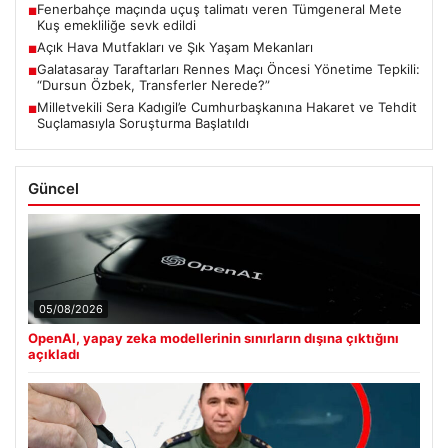
Fenerbahçe maçında uçuş talimatı veren Tümgeneral Mete
■
Kuş emekliliğe sevk edildi
Açık Hava Mutfakları ve Şık Yaşam Mekanları
■
Galatasaray Taraftarları Rennes Maçı Öncesi Yönetime Tepkili:
■
“Dursun Özbek, Transferler Nerede?”
Milletvekili Sera Kadıgil’e Cumhurbaşkanına Hakaret ve Tehdit
■
Suçlamasıyla Soruşturma Başlatıldı
Güncel
05/08/2026
OpenAI, yapay zeka modellerinin sınırların dışına çıktığını
açıkladı