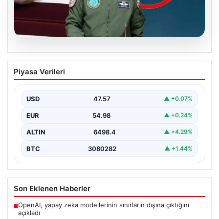
04.08.2026
Fenerbahçe maçında uçuş talimatı
Piyasa Verileri
veren Tümgeneral Mete Kuş emekliliğe
sevk edildi
USD
47.57
▲ +0.07%
Konya’da oynanan Konyaspor-Fenerbahçe karşılaşması
sırasında stadyum üzerinde F-16 ve bir Skorsky tipi
EUR
54.98
▲ +0.24%
helikopterin uçuşunu…
ALTIN
6498.4
▲ +4.29%
BTC
3080282
▲ +1.44%
Son Eklenen Haberler
OpenAI, yapay zeka modellerinin sınırların dışına çıktığını
■
açıkladı