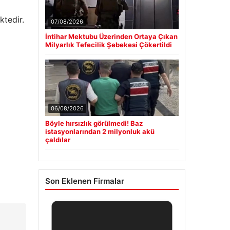
ktedir.
07/08/2026
İntihar Mektubu Üzerinden Ortaya Çıkan
Milyarlık Tefecilik Şebekesi Çökertildi
06/08/2026
Böyle hırsızlık görülmedi! Baz
istasyonlarından 2 milyonluk akü
çaldılar
Son Eklenen Firmalar