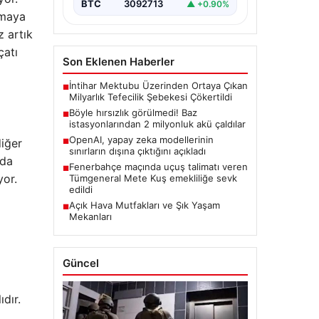
BTC
3092713
▲ +0.90%
nmaya
z artık
çatı
Son Eklenen Haberler
İntihar Mektubu Üzerinden Ortaya Çıkan
■
Milyarlık Tefecilik Şebekesi Çökertildi
Böyle hırsızlık görülmedi! Baz
■
istasyonlarından 2 milyonluk akü çaldılar
OpenAI, yapay zeka modellerinin
diğer
■
sınırların dışına çıktığını açıkladı
nda
Fenerbahçe maçında uçuş talimatı veren
■
yor.
Tümgeneral Mete Kuş emekliliğe sevk
edildi
Açık Hava Mutfakları ve Şık Yaşam
■
Mekanları
Güncel
dır.