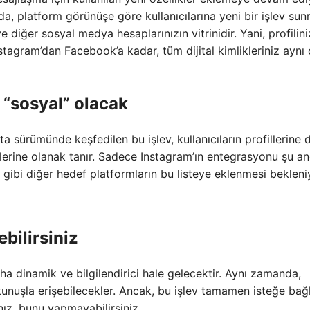
da, platform görünüşe göre kullanıcılarına yeni bir işlev su
e diğer sosyal medya hesaplarınızın vitrinidir. Yani, profilini
agram’dan Facebook’a kadar, tüm dijital kimlikleriniz aynı 
 “sosyal” olacak
 sürümünde keşfedilen bu işlev, kullanıcıların profillerine 
lerine olanak tanır. Sadece Instagram’ın entegrasyonu şu a
 gibi diğer hedef platformların bu listeye eklenmesi bekleni
bilirsiniz
aha dinamik ve bilgilendirici hale gelecektir. Aynı zamanda,
kunuşla erişebilecekler. Ancak, bu işlev tamamen isteğe bağlı
z, bunu yapmayabilirsiniz.