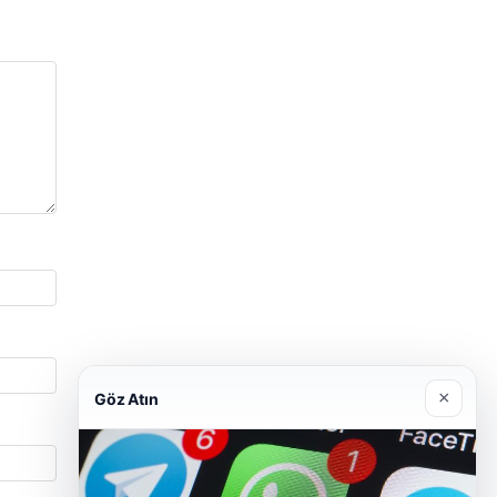
×
Göz Atın