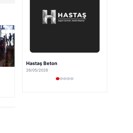
Enes Kaplan Avukatlık Bürosu
28/04/2026