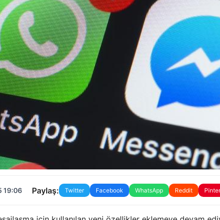
Paylaş:
5 19:06
Twitter
Facebook
WhatsApp
Reddit
Pinte
jlaşma için kullanılan yeni özellikler eklemeye devam edi