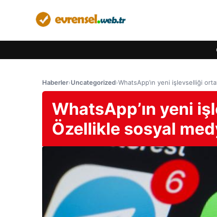
Haberler
›
Uncategorized
›
WhatsApp’ın yeni işlevselliği orta
WhatsApp’ın yeni işle
Özellikle sosyal medy