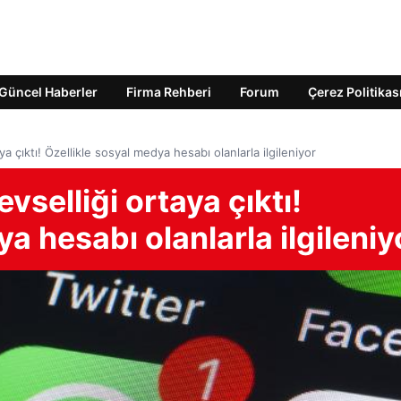
Güncel Haberler
Firma Rehberi
Forum
Çerez Politikas
ya çıktı! Özellikle sosyal medya hesabı olanlarla ilgileniyor
vselliği ortaya çıktı!
a hesabı olanlarla ilgileniy