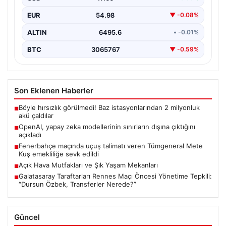
sırasında stadyum üzerinde F-16 ve bir Skorsky tipi
EUR
54.98
▼ -0.08%
helikopterin uçuşunu…
ALTIN
6495.6
• -0.01%
BTC
3065767
▼ -0.59%
Son Eklenen Haberler
Böyle hırsızlık görülmedi! Baz istasyonlarından 2 milyonluk
■
akü çaldılar
OpenAI, yapay zeka modellerinin sınırların dışına çıktığını
■
açıkladı
Fenerbahçe maçında uçuş talimatı veren Tümgeneral Mete
■
Kuş emekliliğe sevk edildi
Açık Hava Mutfakları ve Şık Yaşam Mekanları
■
Galatasaray Taraftarları Rennes Maçı Öncesi Yönetime Tepkili:
■
“Dursun Özbek, Transferler Nerede?”
Güncel