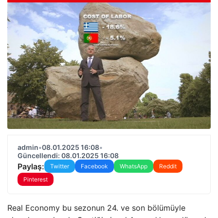
admin
•
08.01.2025 16:08
•
Güncellendi: 08.01.2025 16:08
Paylaş:
Twitter
Facebook
WhatsApp
Reddit
Pinterest
Real Economy bu sezonun 24. ve son bölümüyle