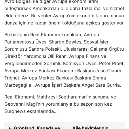
Avro Bölgesi ile diğer Avrupa ekonomilerini
birleştirirsek Amerika’dan bile daha fazla mal ve hizmet
elde ederiz. Bu veriler Avrupa’nın ekonomik durumunun
dünya için ne kadar önemli olduğunu açıkça gösteriyor.
Bu haftanın Real Ekonomi konukları; Avrupa
Parlamentosu Üyesi Sharon Bowles, Sosyal İşler
Sorumlusu Sandra Polaski, Uluslararası Çalışma Örgütü
Direktör Yardımcısı Olli Rehn, Avrupa Finans ve
Vergilendirmeden Sorumlu Komisyon Üyesi Peter Praet,
Avrupa Merkez Bankası Ekonomi Başkanı Jean Claude
Trichet, Avrupa Merkez Bankası Başkanı Emma
Marcegaglia , Avrupa İşleri Başkanı Angel Sara Gurria.
Real Ekonomi, Maithreyi Seetharaman’ın sunumu ve
Geovanni Magi’nin yorumlarıyla bu sezon son kez
Euronews ekranlarında…
← Grönland, Kanada ve
Aile hekimlerinin