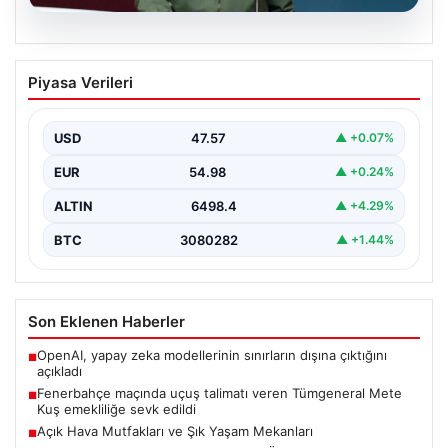
04.08.2026
Fenerbahçe maçında uçuş talimatı
Piyasa Verileri
veren Tümgeneral Mete Kuş emekliliğe
sevk edildi
USD
47.57
▲ +0.07%
Konya’da oynanan Konyaspor-Fenerbahçe karşılaşması
sırasında stadyum üzerinde F-16 ve bir Skorsky tipi
EUR
54.98
▲ +0.24%
helikopterin uçuşunu…
ALTIN
6498.4
▲ +4.29%
BTC
3080282
▲ +1.44%
Son Eklenen Haberler
OpenAI, yapay zeka modellerinin sınırların dışına çıktığını
■
açıkladı
Fenerbahçe maçında uçuş talimatı veren Tümgeneral Mete
■
Kuş emekliliğe sevk edildi
Açık Hava Mutfakları ve Şık Yaşam Mekanları
■