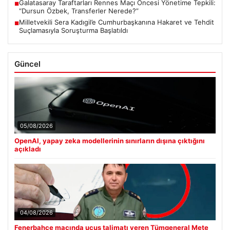
Galatasaray Taraftarları Rennes Maçı Öncesi Yönetime Tepkili:
■
“Dursun Özbek, Transferler Nerede?”
Milletvekili Sera Kadıgil’e Cumhurbaşkanına Hakaret ve Tehdit
■
Suçlamasıyla Soruşturma Başlatıldı
Güncel
05/08/2026
OpenAI, yapay zeka modellerinin sınırların dışına çıktığını
açıkladı
04/08/2026
Fenerbahçe maçında uçuş talimatı veren Tümgeneral Mete