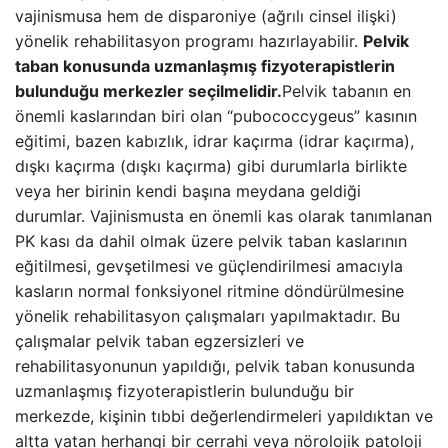
vajinismusa hem de disparoniye (ağrılı cinsel ilişki)
yönelik rehabilitasyon programı hazırlayabilir.
Pelvik
taban konusunda uzmanlaşmış fizyoterapistlerin
bulunduğu merkezler seçilmelidir.
Pelvik tabanın en
önemli kaslarından biri olan “pubococcygeus” kasının
eğitimi, bazen kabızlık, idrar kaçırma (idrar kaçırma),
dışkı kaçırma (dışkı kaçırma) gibi durumlarla birlikte
veya her birinin kendi başına meydana geldiği
durumlar. Vajinismusta en önemli kas olarak tanımlanan
PK kası da dahil olmak üzere pelvik taban kaslarının
eğitilmesi, gevşetilmesi ve güçlendirilmesi amacıyla
kasların normal fonksiyonel ritmine döndürülmesine
yönelik rehabilitasyon çalışmaları yapılmaktadır. Bu
çalışmalar pelvik taban egzersizleri ve
rehabilitasyonunun yapıldığı, pelvik taban konusunda
uzmanlaşmış fizyoterapistlerin bulunduğu bir
merkezde, kişinin tıbbi değerlendirmeleri yapıldıktan ve
altta yatan herhangi bir cerrahi veya nörolojik patoloji