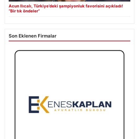
Acun Ilıcalı, Türkiye’deki şampiyonluk favorisini açıkladı!
“Bir tık öndeler”
Son Eklenen Firmalar