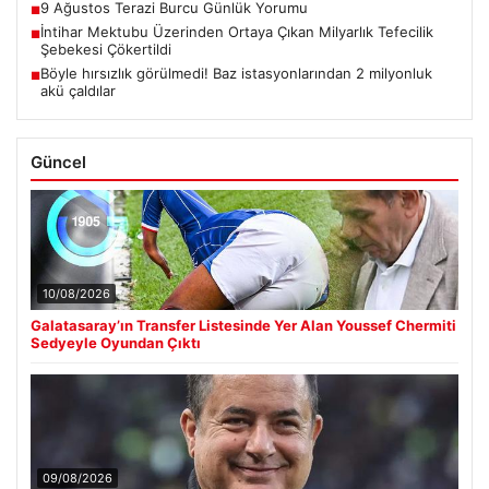
9 Ağustos Terazi Burcu Günlük Yorumu
■
İntihar Mektubu Üzerinden Ortaya Çıkan Milyarlık Tefecilik
■
Şebekesi Çökertildi
Böyle hırsızlık görülmedi! Baz istasyonlarından 2 milyonluk
■
akü çaldılar
Güncel
10/08/2026
Galatasaray’ın Transfer Listesinde Yer Alan Youssef Chermiti
Sedyeyle Oyundan Çıktı
09/08/2026