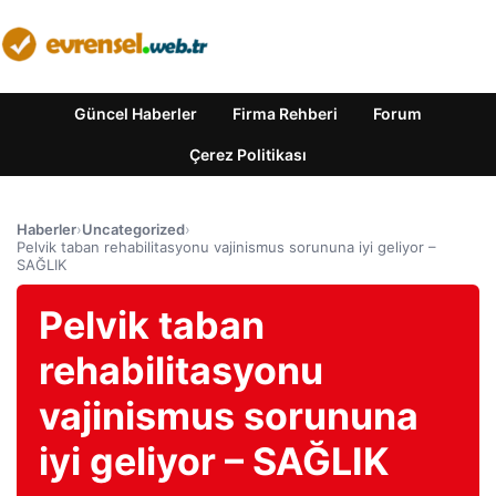
Güncel Haberler
Firma Rehberi
Forum
Çerez Politikası
Haberler
›
Uncategorized
›
Pelvik taban rehabilitasyonu vajinismus sorununa iyi geliyor –
SAĞLIK
Pelvik taban
rehabilitasyonu
vajinismus sorununa
iyi geliyor – SAĞLIK