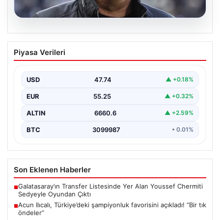
09.08.2026
Acun Ilıcalı, Türkiye’deki şampiyonluk
Piyasa Verileri
favorisini açıkladı! “Bir tık öndeler”
USD
47.74
▲ +0.18%
EUR
55.25
▲ +0.32%
ALTIN
6660.6
▲ +2.59%
BTC
3099987
• 0.01%
Son Eklenen Haberler
Galatasaray’ın Transfer Listesinde Yer Alan Youssef Chermiti
■
Sedyeyle Oyundan Çıktı
Acun Ilıcalı, Türkiye’deki şampiyonluk favorisini açıkladı! “Bir tık
■
öndeler”