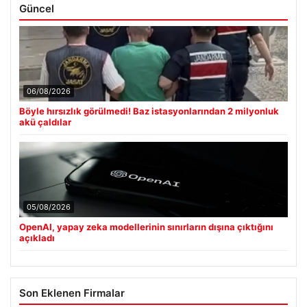
Güncel
06/08/2026
Böyle hırsızlık görülmedi! Baz istasyonlarından 2 milyonluk
akü çaldılar
05/08/2026
OpenAI, yapay zeka modellerinin sınırların dışına çıktığını
açıkladı
Son Eklenen Firmalar