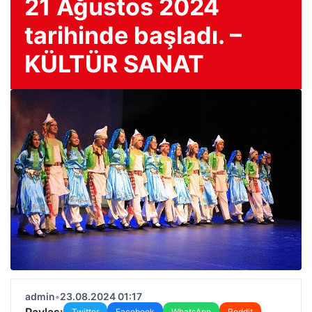
21 Ağustos 2024
tarihinde başladı. –
KÜLTÜR SANAT
admin
•
23.08.2024 01:17
Paylaş:
Twitter
Facebook
WhatsApp
Reddit