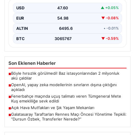
USD
47.60
▲ +0.05%
EUR
54.98
▼ -0.08%
ALTIN
6495.6
• -0.01%
BTC
3065767
▼ -0.59%
Son Eklenen Haberler
Böyle hırsızlık görülmedi! Baz istasyonlarından 2 milyonluk
■
akü çaldılar
OpenAI, yapay zeka modellerinin sınırların dışına çıktığını
■
açıkladı
Fenerbahçe maçında uçuş talimatı veren Tümgeneral Mete
■
Kuş emekliliğe sevk edildi
Açık Hava Mutfakları ve Şık Yaşam Mekanları
■
Galatasaray Taraftarları Rennes Maçı Öncesi Yönetime Tepkili:
■
“Dursun Özbek, Transferler Nerede?”