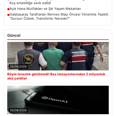
Kuş emekliliğe sevk edildi
Açık Hava Mutfakları ve Şık Yaşam Mekanları
■
Galatasaray Taraftarları Rennes Maçı Öncesi Yönetime Tepkili:
■
“Dursun Özbek, Transferler Nerede?”
Güncel
06/08/2026
Böyle hırsızlık görülmedi! Baz istasyonlarından 2 milyonluk
akü çaldılar
05/08/2026