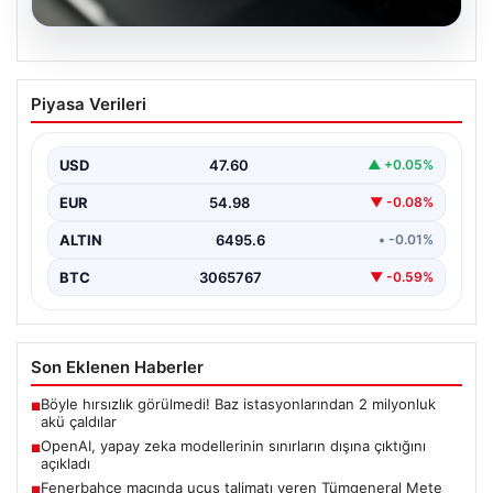
05.08.2026
OpenAI, yapay zeka modellerinin
Piyasa Verileri
sınırların dışına çıktığını açıkladı
USD
47.60
▲ +0.05%
EUR
54.98
▼ -0.08%
ALTIN
6495.6
• -0.01%
BTC
3065767
▼ -0.59%
Son Eklenen Haberler
Böyle hırsızlık görülmedi! Baz istasyonlarından 2 milyonluk
■
akü çaldılar
OpenAI, yapay zeka modellerinin sınırların dışına çıktığını
■
açıkladı
Fenerbahçe maçında uçuş talimatı veren Tümgeneral Mete
■