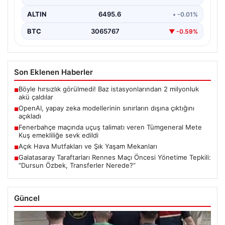
ALTIN
6495.6
• -0.01%
BTC
3065767
▼ -0.59%
Son Eklenen Haberler
Böyle hırsızlık görülmedi! Baz istasyonlarından 2 milyonluk
■
akü çaldılar
OpenAI, yapay zeka modellerinin sınırların dışına çıktığını
■
açıkladı
Fenerbahçe maçında uçuş talimatı veren Tümgeneral Mete
■
Kuş emekliliğe sevk edildi
Açık Hava Mutfakları ve Şık Yaşam Mekanları
■
Galatasaray Taraftarları Rennes Maçı Öncesi Yönetime Tepkili:
■
“Dursun Özbek, Transferler Nerede?”
Güncel