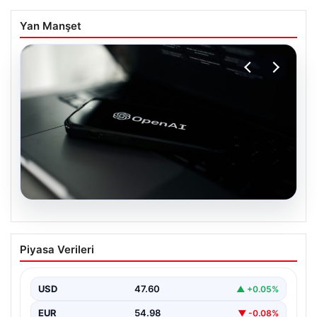
Yan Manşet
05.08.2026
OpenAI, yapay zeka modellerinin
Piyasa Verileri
sınırların dışına çıktığını açıkladı
USD
47.60
▲ +0.05%
EUR
54.98
▼ -0.08%