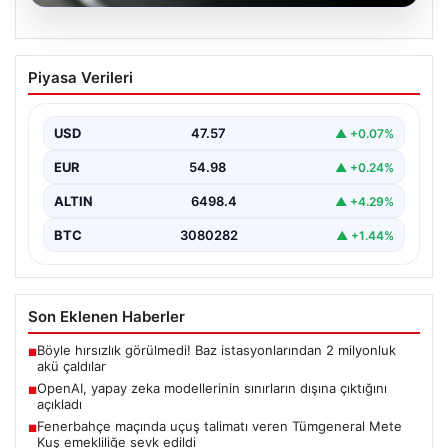
05.08.2026
OpenAI, yapay zeka modellerinin
Piyasa Verileri
sınırların dışına çıktığını açıkladı
USD
47.57
▲ +0.07%
EUR
54.98
▲ +0.24%
ALTIN
6498.4
▲ +4.29%
BTC
3080282
▲ +1.44%
Son Eklenen Haberler
Böyle hırsızlık görülmedi! Baz istasyonlarından 2 milyonluk
■
akü çaldılar
OpenAI, yapay zeka modellerinin sınırların dışına çıktığını
■
açıkladı
Fenerbahçe maçında uçuş talimatı veren Tümgeneral Mete
■
Kuş emekliliğe sevk edildi