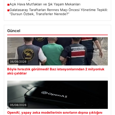
Açık Hava Mutfakları ve Şık Yaşam Mekanları
■
Galatasaray Taraftarları Rennes Maçı Öncesi Yönetime Tepkili:
■
“Dursun Özbek, Transferler Nerede?”
Güncel
06/08/2026
Böyle hırsızlık görülmedi! Baz istasyonlarından 2 milyonluk
akü çaldılar
05/08/2026
OpenAI, yapay zeka modellerinin sınırların dışına çıktığını