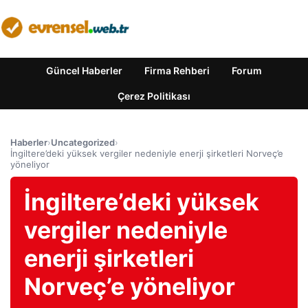
Güncel Haberler
Firma Rehberi
Forum
Çerez Politikası
Haberler
›
Uncategorized
›
İngiltere’deki yüksek vergiler nedeniyle enerji şirketleri Norveç’e
yöneliyor
İngiltere’deki yüksek
vergiler nedeniyle
enerji şirketleri
Norveç’e yöneliyor