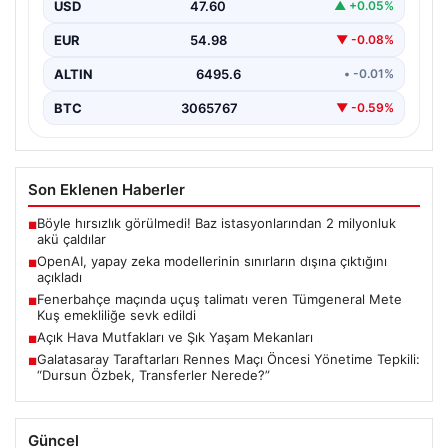
USD
47.60
▲ +0.05%
EUR
54.98
▼ -0.08%
ALTIN
6495.6
• -0.01%
BTC
3065767
▼ -0.59%
Son Eklenen Haberler
Böyle hırsızlık görülmedi! Baz istasyonlarından 2 milyonluk
■
akü çaldılar
OpenAI, yapay zeka modellerinin sınırların dışına çıktığını
■
açıkladı
Fenerbahçe maçında uçuş talimatı veren Tümgeneral Mete
■
Kuş emekliliğe sevk edildi
Açık Hava Mutfakları ve Şık Yaşam Mekanları
■
Galatasaray Taraftarları Rennes Maçı Öncesi Yönetime Tepkili:
■
“Dursun Özbek, Transferler Nerede?”
Güncel