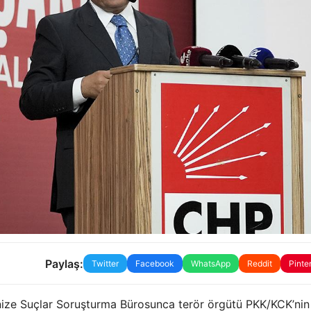
Paylaş:
Twitter
Facebook
WhatsApp
Reddit
Pinte
nize Suçlar Soruşturma Bürosunca terör örgütü PKK/KCK’nin