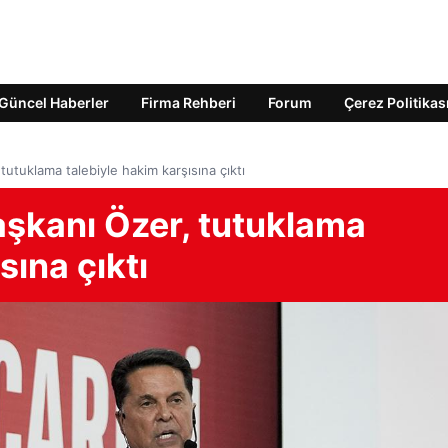
Güncel Haberler
Firma Rehberi
Forum
Çerez Politikas
utuklama talebiyle hakim karşısına çıktı
aşkanı Özer, tutuklama
sına çıktı