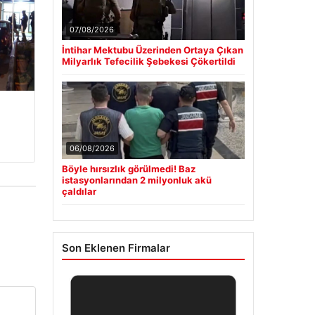
07/08/2026
İntihar Mektubu Üzerinden Ortaya Çıkan
Milyarlık Tefecilik Şebekesi Çökertildi
06/08/2026
Böyle hırsızlık görülmedi! Baz
istasyonlarından 2 milyonluk akü
çaldılar
Son Eklenen Firmalar