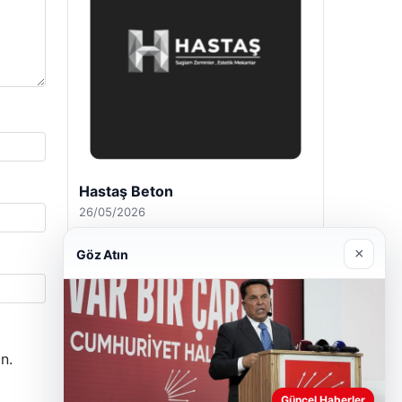
Enes Kaplan Avukatlık Bürosu
28/04/2026
×
Göz Atın
n.
Güncel Haberler