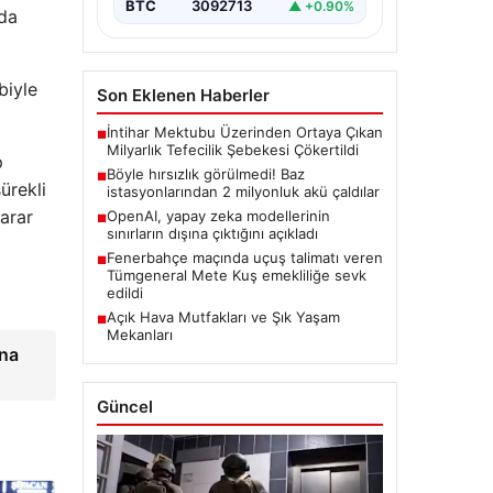
BTC
3092713
▲ +0.90%
nda
biyle
Son Eklenen Haberler
İntihar Mektubu Üzerinden Ortaya Çıkan
■
Milyarlık Tefecilik Şebekesi Çökertildi
p
Böyle hırsızlık görülmedi! Baz
■
ürekli
istasyonlarından 2 milyonluk akü çaldılar
karar
OpenAI, yapay zeka modellerinin
■
sınırların dışına çıktığını açıkladı
Fenerbahçe maçında uçuş talimatı veren
■
Tümgeneral Mete Kuş emekliliğe sevk
edildi
Açık Hava Mutfakları ve Şık Yaşam
■
Mekanları
ına
Güncel