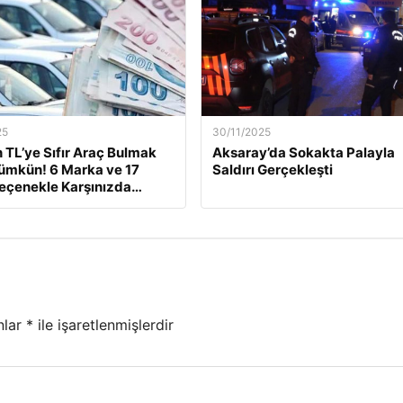
25
30/11/2025
n TL’ye Sıfır Araç Bulmak
Aksaray’da Sokakta Palayla
ümkün! 6 Marka ve 17
Saldırı Gerçekleşti
Seçenekle Karşınızda…
nlar
*
ile işaretlenmişlerdir