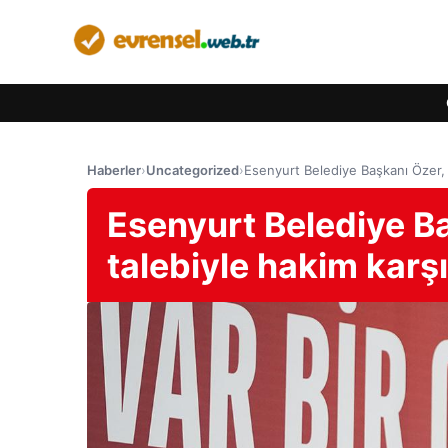
Haberler
›
Uncategorized
›
Esenyurt Belediye Başkanı Özer, t
Esenyurt Belediye B
talebiyle hakim karşı