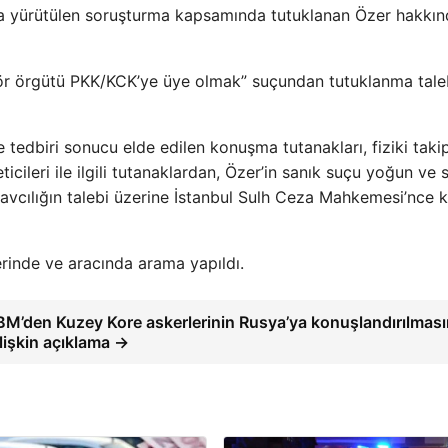
ıyla yürütülen soruşturma kapsamında tutuklanan Özer hakkı
 terör örgütü PKK/KCK’ye üye olmak” suçundan tutuklanma tale
tedbiri sonucu elde edilen konuşma tutanakları, fiziki taki
cileri ile ilgili tutanaklardan, Özer’in sanık suçu yoğun ve s
şsavcılığın talebi üzerine İstanbul Sulh Ceza Mahkemesi’nce 
rinde ve aracında arama yapıldı.
BM’den Kuzey Kore askerlerinin Rusya’ya konuşlandırılmas
ilişkin açıklama →