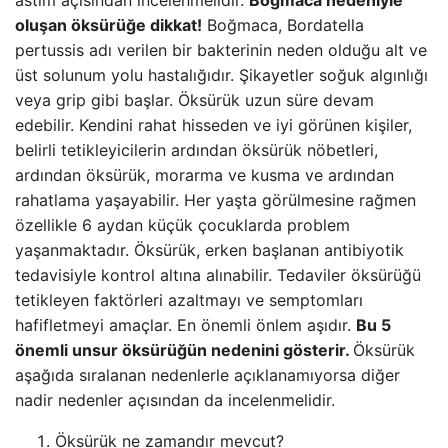
astım açısından incelenmelidir.
Boğmaca nedeniyle
oluşan öksürüğe dikkat!
Boğmaca, Bordatella
pertussis adı verilen bir bakterinin neden olduğu alt ve
üst solunum yolu hastalığıdır. Şikayetler soğuk algınlığı
veya grip gibi başlar. Öksürük uzun süre devam
edebilir. Kendini rahat hisseden ve iyi görünen kişiler,
belirli tetikleyicilerin ardından öksürük nöbetleri,
ardından öksürük, morarma ve kusma ve ardından
rahatlama yaşayabilir. Her yaşta görülmesine rağmen
özellikle 6 aydan küçük çocuklarda problem
yaşanmaktadır. Öksürük, erken başlanan antibiyotik
tedavisiyle kontrol altına alınabilir. Tedaviler öksürüğü
tetikleyen faktörleri azaltmayı ve semptomları
hafifletmeyi amaçlar. En önemli önlem aşıdır.
Bu 5
önemli unsur öksürüğün nedenini gösterir.
Öksürük
aşağıda sıralanan nedenlerle açıklanamıyorsa diğer
nadir nedenler açısından da incelenmelidir.
Öksürük ne zamandır mevcut?