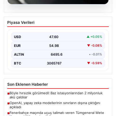
05.08.2026
OpenAI, yapay zeka modellerinin
Piyasa Verileri
sınırların dışına çıktığını açıkladı
USD
47.60
▲ +0.05%
EUR
54.98
▼ -0.08%
ALTIN
6495.6
• -0.01%
BTC
3065767
▼ -0.59%
Son Eklenen Haberler
Böyle hırsızlık görülmedi! Baz istasyonlarından 2 milyonluk
■
akü çaldılar
OpenAI, yapay zeka modellerinin sınırların dışına çıktığını
■
açıkladı
Fenerbahçe maçında uçuş talimatı veren Tümgeneral Mete
■