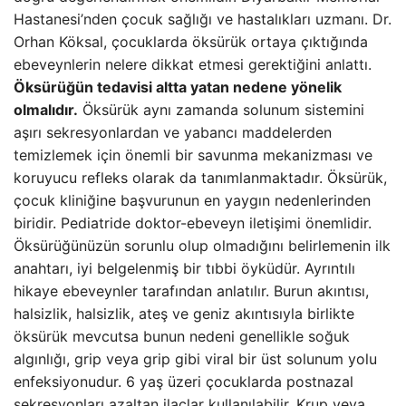
Hastanesi’nden çocuk sağlığı ve hastalıkları uzmanı. Dr.
Orhan Köksal, çocuklarda öksürük ortaya çıktığında
ebeveynlerin nelere dikkat etmesi gerektiğini anlattı.
Öksürüğün tedavisi altta yatan nedene yönelik
olmalıdır.
Öksürük aynı zamanda solunum sistemini
aşırı sekresyonlardan ve yabancı maddelerden
temizlemek için önemli bir savunma mekanizması ve
koruyucu refleks olarak da tanımlanmaktadır. Öksürük,
çocuk kliniğine başvurunun en yaygın nedenlerinden
biridir. Pediatride doktor-ebeveyn iletişimi önemlidir.
Öksürüğünüzün sorunlu olup olmadığını belirlemenin ilk
anahtarı, iyi belgelenmiş bir tıbbi öyküdür. Ayrıntılı
hikaye ebeveynler tarafından anlatılır. Burun akıntısı,
halsizlik, halsizlik, ateş ve geniz akıntısıyla birlikte
öksürük mevcutsa bunun nedeni genellikle soğuk
algınlığı, grip veya grip gibi viral bir üst solunum yolu
enfeksiyonudur. 6 yaş üzeri çocuklarda postnazal
sekresyonları azaltan ilaçlar kullanılabilir. Krup veya