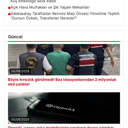
Kuş emekliliğe sevk edildi
Açık Hava Mutfakları ve Şık Yaşam Mekanları
■
Galatasaray Taraftarları Rennes Maçı Öncesi Yönetime Tepkili:
■
“Dursun Özbek, Transferler Nerede?”
Güncel
06/08/2026
Böyle hırsızlık görülmedi! Baz istasyonlarından 2 milyonluk
akü çaldılar
05/08/2026
OpenAI, yapay zeka modellerinin sınırların dışına çıktığını