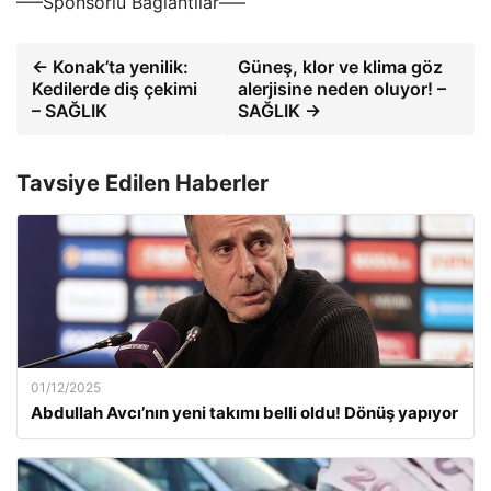
—–Sponsorlu Bağlantılar—–
← Konak’ta yenilik:
Güneş, klor ve klima göz
Kedilerde diş çekimi
alerjisine neden oluyor! –
– SAĞLIK
SAĞLIK →
Tavsiye Edilen Haberler
01/12/2025
Abdullah Avcı’nın yeni takımı belli oldu! Dönüş yapıyor