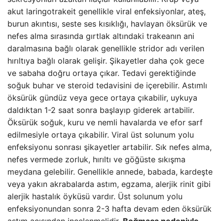
akut laringotrakeit genellikle viral enfeksiyonlar, ateş,
burun akıntısı, seste ses kısıklığı, havlayan öksürük ve
nefes alma sırasında gırtlak altındaki trakeanın ani
daralmasına bağlı olarak genellikle stridor adı verilen
hırıltıya bağlı olarak gelişir. Şikayetler daha çok gece
ve sabaha doğru ortaya çıkar. Tedavi gerektiğinde
soğuk buhar ve steroid tedavisini de içerebilir. Astımlı
öksürük gündüz veya gece ortaya çıkabilir, uykuya
daldıktan 1-2 saat sonra başlayıp giderek artabilir.
Öksürük soğuk, kuru ve nemli havalarda ve efor sarf
edilmesiyle ortaya çıkabilir. Viral üst solunum yolu
enfeksiyonu sonrası şikayetler artabilir. Sık nefes alma,
nefes vermede zorluk, hırıltı ve göğüste sıkışma
meydana gelebilir. Genellikle annede, babada, kardeşte
veya yakın akrabalarda astım, egzama, alerjik rinit gibi
alerjik hastalık öyküsü vardır. Üst solunum yolu
enfeksiyonundan sonra 2-3 hafta devam eden öksürük