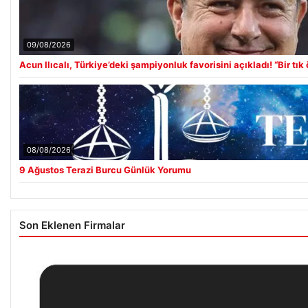
09/08/2026
Acun Ilıcalı, Türkiye’deki şampiyonluk favorisini açıkladı! “Bir tık
08/08/2026
9 Ağustos Terazi Burcu Günlük Yorumu
Son Eklenen Firmalar