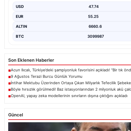
USD
47.74
EUR
55.25
ALTIN
6660.6
BTC
3099987
Son Eklenen Haberler
Acun Ilıcalı, Türkiye’deki şampiyonluk favorisini açıkladı! “Bir tık ön
■
9 Ağustos Terazi Burcu Günlük Yorumu
■
İntihar Mektubu Üzerinden Ortaya Çıkan Milyarlık Tefecilik Şebekes
■
Böyle hırsızlık görülmedi! Baz istasyonlarından 2 milyonluk akü çald
■
OpenAI, yapay zeka modellerinin sınırların dışına çıktığını açıkladı
■
Güncel