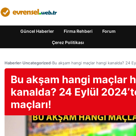
Güncel Haberler
Firma Rehberi
Forum
Çerez Politikası
Haberler
›
Uncategorized
›
Bu akşam hangi maçlar hangi kanalda? 24 Eyl
Bu akşam hangi maçlar 
kanalda? 24 Eylül 2024’
maçları!