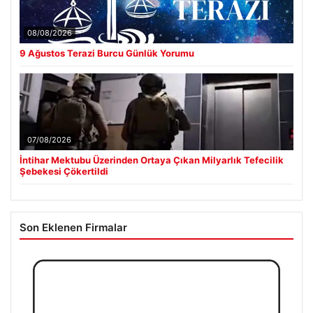
08/08/2026
9 Ağustos Terazi Burcu Günlük Yorumu
07/08/2026
İntihar Mektubu Üzerinden Ortaya Çıkan Milyarlık Tefecilik
Şebekesi Çökertildi
Son Eklenen Firmalar