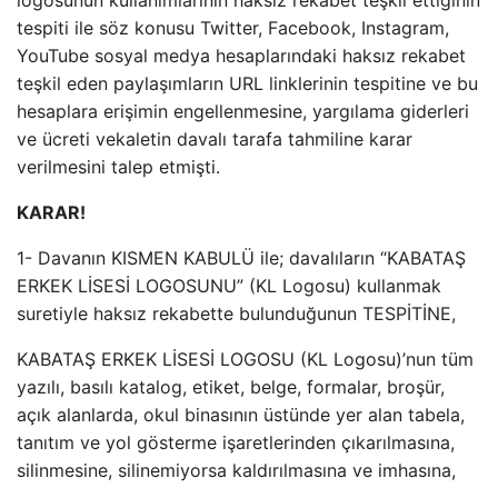
logosunun kullanımlarının haksız rekabet teşkil ettiğinin
tespiti ile söz konusu Twitter, Facebook, Instagram,
YouTube sosyal medya hesaplarındaki haksız rekabet
teşkil eden paylaşımların URL linklerinin tespitine ve bu
hesaplara erişimin engellenmesine, yargılama giderleri
ve ücreti vekaletin davalı tarafa tahmiline karar
verilmesini talep etmişti.
KARAR!
1- Davanın KISMEN KABULÜ ile; davalıların “KABATAŞ
ERKEK LİSESİ LOGOSUNU” (KL Logosu) kullanmak
suretiyle haksız rekabette bulunduğunun TESPİTİNE,
KABATAŞ ERKEK LİSESİ LOGOSU (KL Logosu)’nun tüm
yazılı, basılı katalog, etiket, belge, formalar, broşür,
açık alanlarda, okul binasının üstünde yer alan tabela,
tanıtım ve yol gösterme işaretlerinden çıkarılmasına,
silinmesine, silinemiyorsa kaldırılmasına ve imhasına,