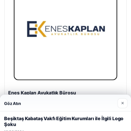
Enes Kaplan Avukatlık Bürosu
28/04/2026
×
Göz Atın
Web sitemizi nasıl kullandığınızı daha iyi anlayabilmek,
deneyiminizi kişiselleştirmek ve geliştirmek amacıyla çerezler
Beşiktaş Kabataş Vakfı Eğitim Kurumları ile İlgili Logo
kullanıyoruz.
Çerez Politikamız
Şoku
Reddet
Kabul Et