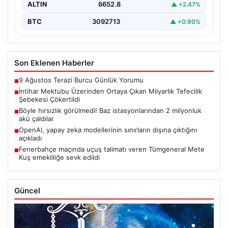
ALTIN
6652.8
▲ +2.47%
BTC
3092713
▲ +0.90%
Son Eklenen Haberler
9 Ağustos Terazi Burcu Günlük Yorumu
■
İntihar Mektubu Üzerinden Ortaya Çıkan Milyarlık Tefecilik
■
Şebekesi Çökertildi
Böyle hırsızlık görülmedi! Baz istasyonlarından 2 milyonluk
■
akü çaldılar
OpenAI, yapay zeka modellerinin sınırların dışına çıktığını
■
açıkladı
Fenerbahçe maçında uçuş talimatı veren Tümgeneral Mete
■
Kuş emekliliğe sevk edildi
Güncel