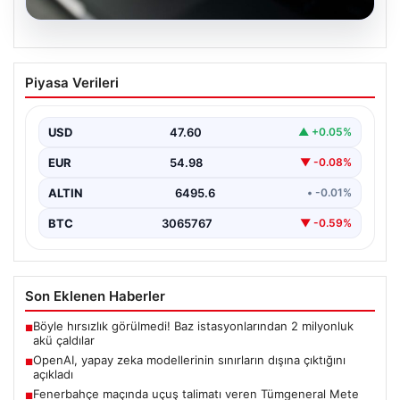
05.08.2026
OpenAI, yapay zeka modellerinin
Piyasa Verileri
sınırların dışına çıktığını açıkladı
USD
47.60
▲ +0.05%
EUR
54.98
▼ -0.08%
ALTIN
6495.6
• -0.01%
BTC
3065767
▼ -0.59%
Son Eklenen Haberler
Böyle hırsızlık görülmedi! Baz istasyonlarından 2 milyonluk
■
akü çaldılar
OpenAI, yapay zeka modellerinin sınırların dışına çıktığını
■
açıkladı
Fenerbahçe maçında uçuş talimatı veren Tümgeneral Mete
■