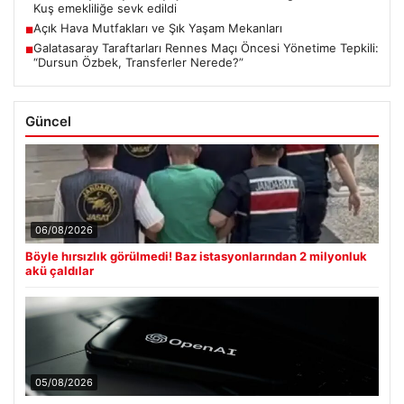
Kuş emekliliğe sevk edildi
Açık Hava Mutfakları ve Şık Yaşam Mekanları
■
Galatasaray Taraftarları Rennes Maçı Öncesi Yönetime Tepkili:
■
“Dursun Özbek, Transferler Nerede?”
Güncel
06/08/2026
Böyle hırsızlık görülmedi! Baz istasyonlarından 2 milyonluk
akü çaldılar
05/08/2026