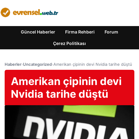
Güncel Haberler
Firma Rehberi
Forum
Çerez Politikası
Haberler
›
Uncategorized
›
Amerikan çipinin devi Nvidia tarihe düştü
Amerikan çipinin devi
Nvidia tarihe düştü