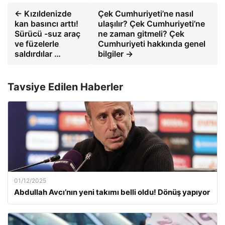
← Kızıldenizde
Çek Cumhuriyeti’ne nasıl
kan basıncı arttı!
ulaşılır? Çek Cumhuriyeti’ne
Sürücü -suz araç
ne zaman gitmeli? Çek
ve füzelerle
Cumhuriyeti hakkında genel
saldırdılar …
bilgiler →
Tavsiye Edilen Haberler
01/12/2025
Abdullah Avcı’nın yeni takımı belli oldu! Dönüş yapıyor