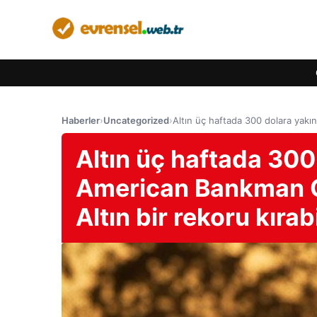
Haberler
›
Uncategorized
›
Altın üç haftada 300 dolara yak
Altın üç haftada 300
American Bankman 
Altın bir rekoru kırabi