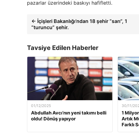
pazarlar üzerindeki baskıyı hafifletti.
← İçişleri Bakanlığı’ndan 18 şehir “sarı”, 1
“turuncu” şehir.
Tavsiye Edilen Haberler
01/12/2025
30/11/20
Abdullah Avcı’nın yeni takımı belli
1 Milyo
oldu! Dönüş yapıyor
Artık M
Farklı 