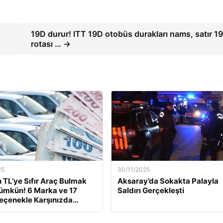
19D durur! ITT 19D otobüs durakları nams, satır 1
rotası … →
25
30/11/2025
n TL’ye Sıfır Araç Bulmak
Aksaray’da Sokakta Palayla
ümkün! 6 Marka ve 17
Saldırı Gerçekleşti
Seçenekle Karşınızda…