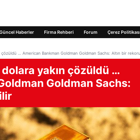
Güncel Haberler
Firma Rehberi
Forum
Çerez Politikas
ın çözüldü … American Bankman Goldman Goldman Sachs: Altın bir rekoru k
 dolara yakın çözüldü …
Goldman Goldman Sachs:
lir