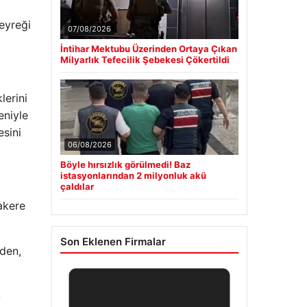
eyreği
07/08/2026
İntihar Mektubu Üzerinden Ortaya Çıkan
Milyarlık Tefecilik Şebekesi Çökertildi
lerini
eniyle
esini
06/08/2026
Böyle hırsızlık görülmedi! Baz
istasyonlarından 2 milyonluk akü
çaldılar
akere
Son Eklenen Firmalar
den,
u