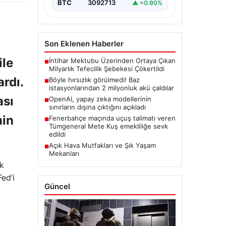
BTC
3092713
▲ +0.90%
Son Eklenen Haberler
ile
İntihar Mektubu Üzerinden Ortaya Çıkan
■
Milyarlık Tefecilik Şebekesi Çökertildi
rdı.
Böyle hırsızlık görülmedi! Baz
■
istasyonlarından 2 milyonluk akü çaldılar
ası
OpenAI, yapay zeka modellerinin
■
sınırların dışına çıktığını açıkladı
min
Fenerbahçe maçında uçuş talimatı veren
■
Tümgeneral Mete Kuş emekliliğe sevk
edildi
Açık Hava Mutfakları ve Şık Yaşam
■
Mekanları
ük
ed’i
Güncel