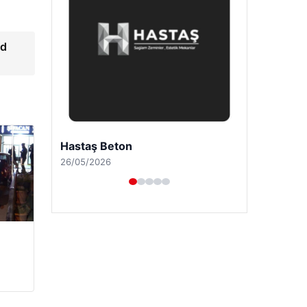
9d
Enes Kaplan Avukatlık Bürosu
28/04/2026