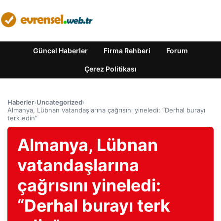
Güncel Haberler
Firma Rehberi
Forum
Çerez Politikası
Haberler
›
Uncategorized
›
Almanya, Lübnan vatandaşlarına çağrısını yineledi: “Derhal burayı
terk edin”
Almanya, Lübnan
vatandaşlarına
çağrısını yineledi:
“Derhal burayı terk