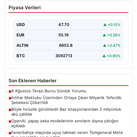
İntihar Mektubu Üzerinden Ortaya
Piyasa Verileri
Çıkan Milyarlık Tefecilik Şebekesi
Çökertildi
USD
47.70
▲ +0.15%
Elazığ’da, tefecilere olan borçlarını belirten bir intihar
mektubunun ardından başlatılan soruşturma sonucu,
EUR
55.19
▲ +0.28%
büyük çaplı…
ALTIN
6652.8
▲ +2.47%
BTC
3092713
▲ +0.90%
Son Eklenen Haberler
9 Ağustos Terazi Burcu Günlük Yorumu
■
İntihar Mektubu Üzerinden Ortaya Çıkan Milyarlık Tefecilik
■
Şebekesi Çökertildi
Böyle hırsızlık görülmedi! Baz istasyonlarından 2 milyonluk
■
akü çaldılar
OpenAI, yapay zeka modellerinin sınırların dışına çıktığını
■
açıkladı
Fenerbahçe maçında uçuş talimatı veren Tümgeneral Mete
■