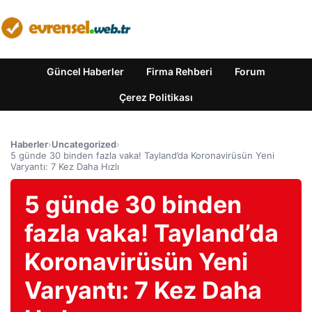
Güncel Haberler
Firma Rehberi
Forum
Çerez Politikası
Haberler
›
Uncategorized
›
5 günde 30 binden fazla vaka! Tayland’da Koronavirüsün Yeni
Varyantı: 7 Kez Daha Hızlı
5 günde 30 binden
fazla vaka! Tayland’da
Koronavirüsün Yeni
Varyantı: 7 Kez Daha