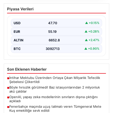
Böyle hırsızlık görülmedi! Baz
Piyasa Verileri
istasyonlarından 2 milyonluk akü
çaldılar
USD
47.70
▲ +0.15%
EUR
55.19
▲ +0.28%
ALTIN
6652.8
▲ +2.47%
BTC
3092713
▲ +0.90%
Son Eklenen Haberler
İntihar Mektubu Üzerinden Ortaya Çıkan Milyarlık Tefecilik
■
Şebekesi Çökertildi
Böyle hırsızlık görülmedi! Baz istasyonlarından 2 milyonluk
■
akü çaldılar
OpenAI, yapay zeka modellerinin sınırların dışına çıktığını
■
açıkladı
Fenerbahçe maçında uçuş talimatı veren Tümgeneral Mete
■
Kuş emekliliğe sevk edildi