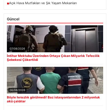
Açık Hava Mutfakları ve Şık Yaşam Mekanları
■
Güncel
07/08/2026
İntihar Mektubu Üzerinden Ortaya Çıkan Milyarlık Tefecilik
Şebekesi Çökertildi
06/08/2026
Böyle hırsızlık görülmedi! Baz istasyonlarından 2 milyonluk
akü çaldılar